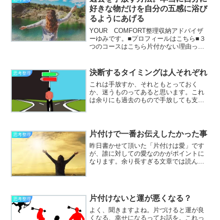
好きな物だけを自分の五感に浴び
るようにあげる
YOUR COMFORT整理収納アドバイザ
ーゆみです。■プロフィールはこちら■３
つのコースはこちら片付かない理由って
色々あると思います。忙しい、時間がな
い、ほかにやることが沢山ある。だけど
ちょっと待ってください、物は手に入れ
決断するタイミングは人それぞれ
思考整理
る時間がないとそ...
これは手放すか、それともとっておく
か、迷うものってあると思います。これ
は余りにも過去のもので手放しても支障
がないはずなのに、思い入れが強くて手
放してしまったらとても後悔してしまっ
て立ち直れなくなるのでは。。。とかこ
れを決断したらこっちを手放...
片付けで一番お伝えしたかった事
思考整理
昨日書かせて頂いた「片付けは愛」です
が、誰に対しての愛なのかがポイントに
なります。余り長すぎる文章では読んで
くださる方も疲れると思い、出来るだけ
端的には書くようには心がけているつも
りです。つもりですよ。笑片付けはただ
単に物の片付けにとどまら...
片付けないと運が悪くなる？
思考整理
よく、聞きますよね。片づけると運が良
くなる、幸せになるってお話を。これっ