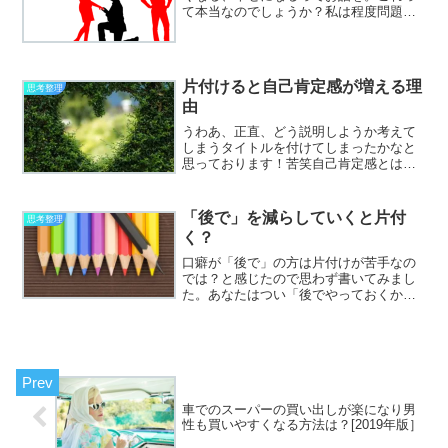
て本当なのでしょうか？私は程度問題な
のではと想像しています。はっきり言っ
て、どんなに散らかっていても、それを
見てイライラモヤモヤしたりせず、それ
どころかウキウキテンショ...
片付けると自己肯定感が増える理
思考整理
由
うわあ、正直、どう説明しようか考えて
しまうタイトルを付けてしまったかなと
思っております！苦笑自己肯定感とは自
らの価値や存在意義を肯定できる感情な
どを意味する言葉とのことですが、簡単
に言えばそんな自分が好きだ！って思え
「後で」を減らしていくと片付
思考整理
る度合いってことになるか...
く？
口癖が「後で」の方は片付けが苦手なの
では？と感じたので思わず書いてみまし
た。あなたはつい「後でやっておくから
そこに置いておいて」とか「後で返事す
るよ」とかって言ってしまったりします
か？私は正直、スケジュール管理はそれ
ほど得意ではありません。...
車でのスーパーの買い出しが楽になり男
性も買いやすくなる方法は？[2019年版］