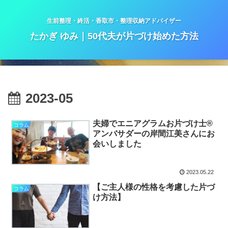
生前整理・終活・香取市・整理収納アドバイザー
たかぎ ゆみ｜50代夫が片づけ始めた方法
2023-05
夫婦でエニアグラムお片づけ士®️
コラム
アンバサダーの岸間江美さんにお
会いしました
2023.05.22
【ご主人様の性格を考慮した片づ
コラム
け方法】