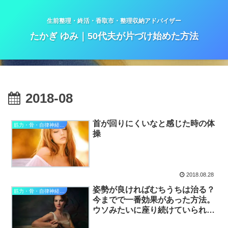
生前整理・終活・香取市・整理収納アドバイザー
たかぎ ゆみ｜50代夫が片づけ始めた方法
2018-08
首が回りにくいなと感じた時の体
筋力・骨・自律神経整理
操
2018.08.28
姿勢が良ければむちうちは治る？
筋力・骨・自律神経整理
今までで一番効果があった方法。
ウソみたいに座り続けていられる
コツ