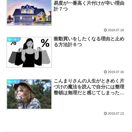
易度が一番高く片付けが辛い理由
計７つ
2019.07.18
衝動買いをしたくなる理由と止め
物の整理
る方法計６つ
2019.07.16
こんまりさんの人生がときめく片
物の整理
づけの魔法を読んで自分には整理
整頓は無理だと感じてしまった方
へ
2019.07.13