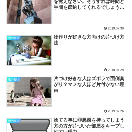
を覚えなさい。そうすれば時間と
手間を節約してくれるでしょう。
このドイツのことわざは本当？
2019.07.30
物作りが好きな方向けの片づけ方
物の整理
法
2019.07.29
片づけ好きな人はズボラで面倒臭
物の整理
がり？マメな人ほど片付かない理
由
2019.07.26
捨てる事に罪悪感を持ってしまう
物の整理
方の方が片づいた部屋をキープし
やすい理由