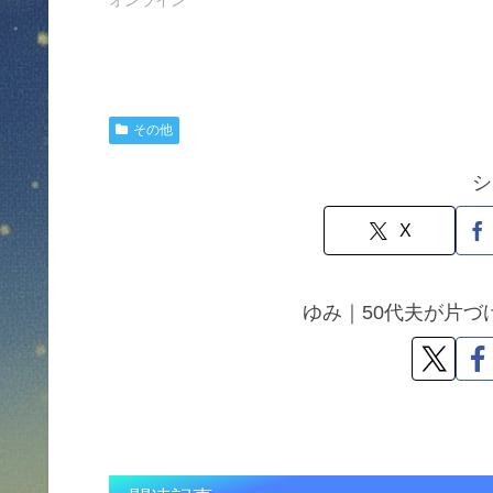
その他
シ
X
ゆみ｜50代夫が片