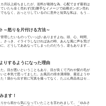
１カ月以上経ちましたが、送料が複雑な為、心配でまず最初は
ていたら全く売れず(笑)勝手なイメージで結構ポンポン売れ
うでもなく、おっとりしているのに意外と短気な私は、もうメ
ト～怒りを片付ける方法～
て管理したいものっていっぱいありますよね。頭、心、時間、
り。さっき、イライラしなければあの時、あんな風に声を荒げ
のに、どうしてああなってしまったのだろう。逆もありますよ
よりするようになった理由
した。目が悪いということもあり、目が良くて汚れや髪の毛が
良いと本気で思ってました。お風呂の排水溝掃除、最近ようや
した！袋から出す前に写真を撮ってなく、たぶん商品名はセリ
てみます！
取りから前から気になっていたことを言われまして。「ゆみさ