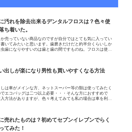
に汚れを除去出来るデンタルフロスは？色々使
落ち着いた。
しか売っていない商品なのですが自分ではとても気に入ってい
て書いてみたいと思います。歯磨きだけだと約半分くらいしか
に虫歯になりやすいのは歯と歯の間ですものね。フロスは使い
い出しが楽になり男性も買いやすくなる方法
出しは車がメインな方、ネットスーパー等の類は使ってみたく
のでエコバッグは二つ以上必要・・・そんな方におすすめで
購入方法がありますが、色々考えてみても私の場合は車を利用
に売れたものは？初めてセブンイレブンでらく
ってみた！