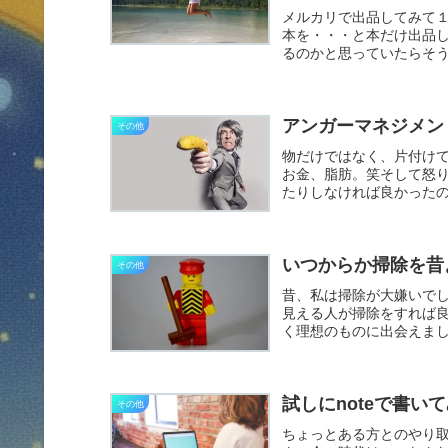
メルカリで出品してみて
本を・・・と本だけ出品し
るのかと思っていたらそ
ルカ...
アンガーマネジメン
その他
物だけではなく、片付け
お金、脂肪。笑そして怒
たりしなければ良かった
ね。あ...
いつからか掃除を昔
その他
昔、私は掃除が大嫌いで
見える人が掃除をすれば
く理想のものに出会えま
アの「...
試しにnoteで書い
その他
ちょっとある方とのやり