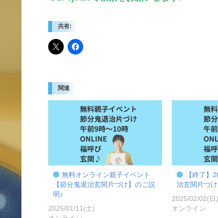
共有:
関連
無料オンライン親子イベント
【終了】20
【節分鬼退治玄関片づけ】のご説
治玄関片づけ
明♪
2025/02/02(日
2025/01/11(土)
オンライン
オンライン