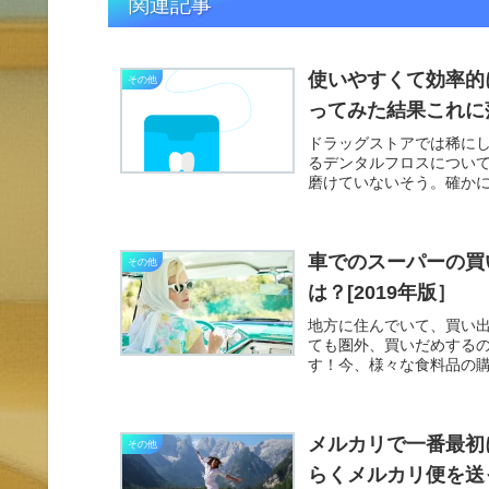
関連記事
使いやすくて効率的
その他
ってみた結果これに
ドラッグストアでは稀に
るデンタルフロスについ
磨けていないそう。確か
にくい...
車でのスーパーの買
その他
は？[2019年版］
地方に住んでいて、買い
ても圏外、買いだめする
す！今、様々な食料品の
してスー...
メルカリで一番最初
その他
らくメルカリ便を送