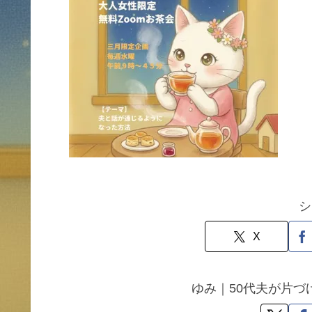
シ
X
ゆみ｜50代夫が片