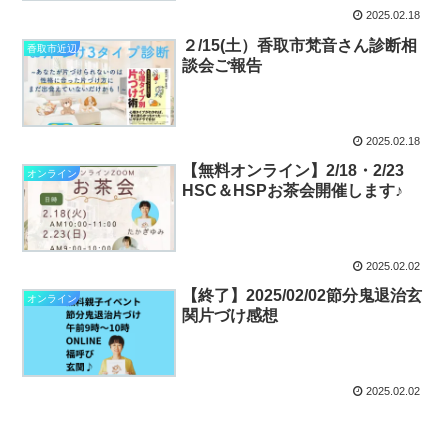
2025.02.18
２/15(土）香取市梵音さん診断相
香取市近辺
談会ご報告
2025.02.18
【無料オンライン】2/18・2/23
オンライン
HSC＆HSPお茶会開催します♪
2025.02.02
【終了】2025/02/02節分鬼退治玄
オンライン
関片づけ感想
2025.02.02