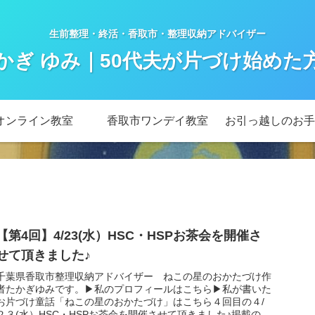
生前整理・終活・香取市・整理収納アドバイザー
かぎ ゆみ｜50代夫が片づけ始めた
オンライン教室
香取市ワンデイ教室
お引っ越しのお手
【第4回】4/23(水）HSC・HSPお茶会を開催さ
せて頂きました♪
千葉県香取市整理収納アドバイザー ねこの星のおかたづけ作
者たかぎゆみです。▶私のプロフィールはこちら▶私が書いた
お片づけ童話「ねこの星のおかたづけ」はこちら４回目の４/
２３(水）HSC・HSPお茶会を開催させて頂きました♪掲載の許