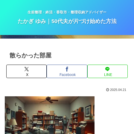
生前整理・終活・香取市・整理収納アドバイザー
たかぎ ゆみ｜50代夫が片づけ始めた方法
散らかった部屋
X
Facebook
LINE
2025.04.21