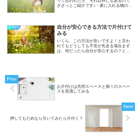
って思われた方、それ以外にもあるので
ざざっとご紹介です♪・家に入れる物の数
と家から出す物の数・頭に入れる情報量
と頭から出す情報量・何に時間を費やし
ているのかを洗い出して偏り過ぎてない
ないかをチェック・お金...
自分が安心できる方法で片付けて
思考整理
みる
いくら、この方法が良いですよ！と言わ
れてもどうしても不安が先走る場合まず
は、何だったら自分が安心するの？と自
分に問いかけながら整理していくのが結
果的には満足のいく片付けになると思い
ます。ある人は、クラウドを信用してい
る人、でも自分はクラウド...
お片付けは共同スペースと個々のスペー
スを意識してみる
押してもだめなら引いてみたら片付く？