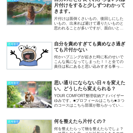
片付けをすると少しずつわかって
きます。
片付けは面倒くさいもの、後回しにした
いもの、出来れば避けて通りたいものと
思われることが多いですが、面白いとこ
ろや良さもいっぱいあるんですよ。片付
けの面白いところ・物を通して自分の好
みがわかる・何を気にする性格なのかが
自分を責めすぎても責めなさ過ぎ
思考整理
わかるつまり今の自分の性...
ても片付かない
何かハプニングが起きた時に私のせいで
こんな風になってしまった！！と全ての
責任は私にあると思い込みすぎる事って
あったりしませんか？逆に全てあの人の
せいだ、私は何も悪くないとか人のせい
にしなくても、物や場所のせいにした
思い通りにならない日々を変えた
思考整理
り。全ての事が自分のせい、...
い。どうしたら変えられる？
YOUR COMFORT整理収納アドバイザー
ゆみです。■プロフィールはこちら■３つ
のコースはこちら部屋が散らかっていて
も家に帰ってくればホッとして心も体も
充電できるとてもお気に入りで嬉しくな
るし安らげるそういう気持ちになれるの
何を整えたら片付くの？
思考整理
だったら特に片...
何を整えたらって物を整えたらでしょ？