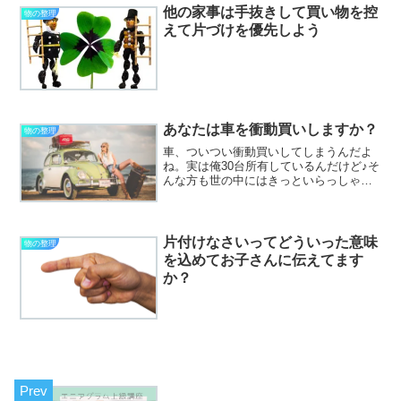
ようなものなので残念ながら身に付ける
他の家事は手抜きして買い物を控
物の整理
機会を奪ってしまっている...
えて片づけを優先しよう
あなたは車を衝動買いしますか？
物の整理
車、ついつい衝動買いしてしまうんだよ
ね。実は俺30台所有しているんだけど♪そ
んな方も世の中にはきっといらっしゃる
のでしょう。きっと。個人的には羨まし
いような羨ましくないような。笑多くの
方は車ってそこまで多くはないですよ
ね？30台も所有するの...
片付けなさいってどういった意味
物の整理
を込めてお子さんに伝えてます
か？