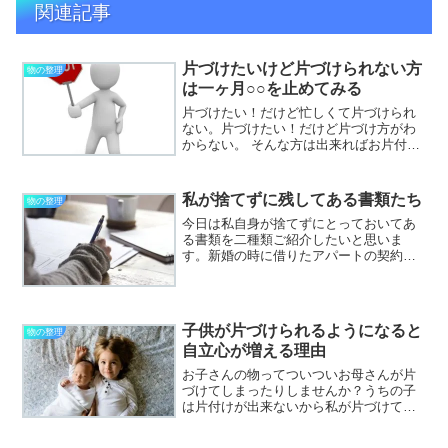
関連記事
片づけたいけど片づけられない方
物の整理
は一ヶ月○○を止めてみる
片づけたい！だけど忙しくて片づけられ
ない。片づけたい！だけど片づけ方がわ
からない。 そんな方は出来ればお片付け
のプロに頼むのが一番手っ取り早いので
すが、それ以外で何とかしたい！（笑）
そうお考えの方に向けて書いてみます。
私が捨てずに残してある書類たち
物の整理
１か月間、食料品と日...
今日は私自身が捨てずにとっておいてあ
る書類を二種類ご紹介したいと思いま
す。新婚の時に借りたアパートの契約書
もう21年前になるのですが、今のところ
私にとって捨てる候補にすらならない、
捨てるわけがない書類の一つです。取っ
ておくのが当たり前の感覚...
子供が片づけられるようになると
物の整理
自立心が増える理由
お子さんの物ってついついお母さんが片
づけてしまったりしませんか？うちの子
は片付けが出来ないから私が片づけてあ
げないととつい手を出してしまう。それ
って子供の宿題を親が全部やってしまう