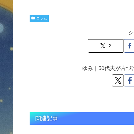
コラム
シ
X
ゆみ｜50代夫が片
関連記事