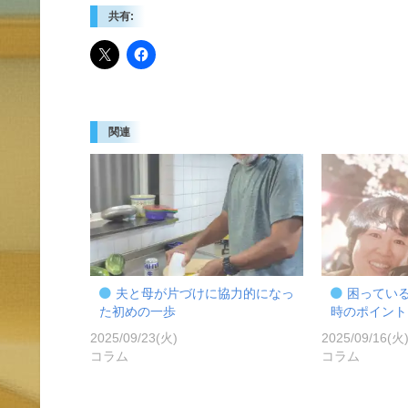
共有:
関連
夫と母が片づけに協力的になっ
困ってい
た初めの一歩
時のポイント
2025/09/23(火)
2025/09/16(火
コラム
コラム