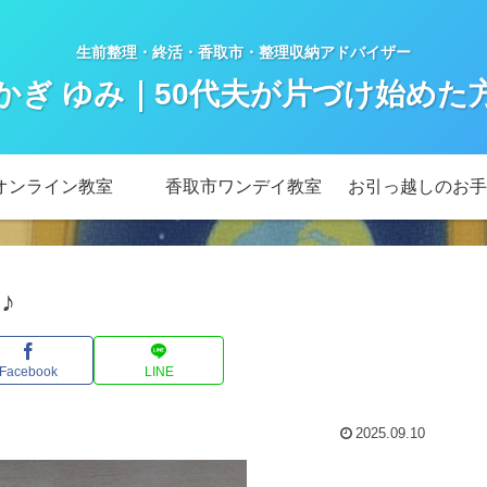
生前整理・終活・香取市・整理収納アドバイザー
かぎ ゆみ｜50代夫が片づけ始めた
オンライン教室
香取市ワンデイ教室
お引っ越しのお手
♪
Facebook
LINE
2025.09.10