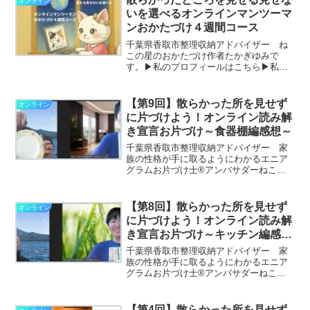
オンライン
LINE公式アカウント内では...
いを選べるオンラインマンツーマ
ンおかたづけ４週間コース
千葉県香取市整理収納アドバイザー ね
この星のおかたづけ作者たかぎゆみで
す。▶私のプロフィールはこちら▶私が
書いたお片づけ童話「ねこの星のおかた
づけ」はこちら散らかった所を見せるか
見せないか迷っている方におすすめです
【第9回】散らかった所を見せず
オンライン
お部屋は片づけたいと思って...
に片づけよう！オンライン読み解
き宣言お片づけ～食器棚編感想～
千葉県香取市整理収納アドバイザー 家
族の性格が手に取るようにわかるエニア
グラムお片づけ士®アンバサダーねこの
星のおかたづけ作者たかぎゆみです。▶
私のプロフィールはこちら▶私が書いた
お片づけ童話「ねこの星のおかたづけ」
【第8回】散らかった所を見せず
オンライン
はこちらこの本には書き込...
に片づけよう！オンライン読み解
き宣言お片づけ～キッチン編感想
～
千葉県香取市整理収納アドバイザー 家
族の性格が手に取るようにわかるエニア
グラムお片づけ士®アンバサダーねこの
星のおかたづけ作者たかぎゆみです。▶
私のプロフィールはこちら▶私が書いた
お片づけ童話「ねこの星のおかたづけ」
【第4回】散らかった所を見せず