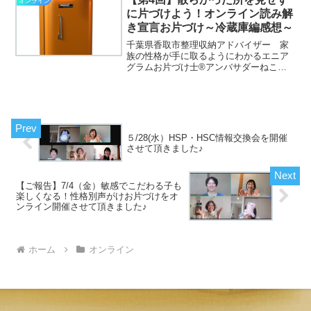
オンライン
はこちらこの本には書き込...
に片づけよう！オンライン読み解
き宣言お片づけ～冷蔵庫編感想～
千葉県香取市整理収納アドバイザー 家
族の性格が手に取るようにわかるエニア
グラムお片づけ士®アンバサダーねこの
星のおかたづけ作者たかぎゆみです。▶
私のプロフィールはこちら▶私が書いた
お片づけ童話「ねこの星のおかたづけ」
はこちらこの本には書き込...
５/28(水）HSP・HSC情報交換会を開催
させて頂きました♪
【ご報告】7/4（金）敏感でこだわる子も
楽しくなる！性格別声がけお片づけをオ
ンライン開催させて頂きました♪
ホーム
オンライン