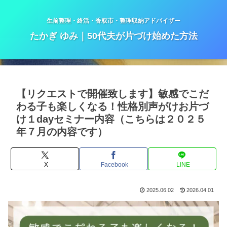
生前整理・終活・香取市・整理収納アドバイザー
たかぎ ゆみ｜50代夫が片づけ始めた方法
【リクエストで開催致します】敏感でこだ
わる子も楽しくなる！性格別声がけお片づ
け１dayセミナー内容（こちらは２０２５
年７月の内容です）
X
Facebook
LINE
2025.06.02
2026.04.01