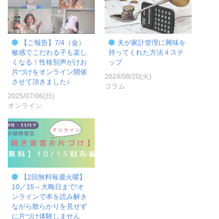
【ご報告】7/4（金）
夫が家計管理に興味を
敏感でこだわる子も楽し
持ってくれた方法４ステ
くなる！性格別声がけお
ップ
片づけをオンライン開催
2024/08/20(火)
させて頂きました♪
コラム
2025/07/06(日)
オンライン
【2回無料毎週火曜】
10／15～大晦日まで!オ
ンラインで本を読み解き
ながら散らかりを見せず
に片づけ体験しません