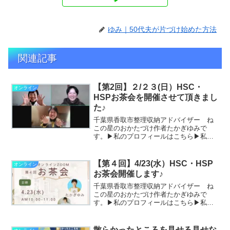
ゆみ｜50代夫が片づけ始めた方法
関連記事
【第2回】２/２３(日）HSC・
オンライン
HSPお茶会を開催させて頂きまし
た♪
千葉県香取市整理収納アドバイザー ね
この星のおかたづけ作者たかぎゆみで
す。▶私のプロフィールはこちら▶私が
書いたお片づけ童話「ねこの星のおかた
づけ」はこちら二回目の２/２３(日）
HSC・HSPお茶会を開催させて頂きまし
【第４回】4/23(水）HSC・HSP
オンライン
た♪掲載の許可を下さり...
お茶会開催します♪
千葉県香取市整理収納アドバイザー ね
この星のおかたづけ作者たかぎゆみで
す。▶私のプロフィールはこちら▶私が
書いたお片づけ童話「ねこの星のおかた
づけ」はこちらご好評を頂きましたので
第４回も開催致します！！インスタや
散らかったところを見せる見せな