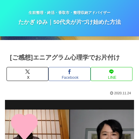
生前整理・終活・香取市・整理収納アドバイザー
たかぎ ゆみ｜50代夫が片づけ始めた方法
[ご感想]エニアグラム心理学でお片付け
X
Facebook
LINE
2020.11.24