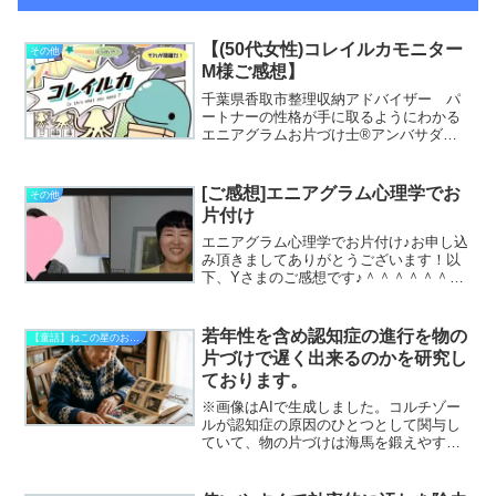
【(50代女性)コレイルカモニター
その他
M様ご感想】
千葉県香取市整理収納アドバイザー パ
ートナーの性格が手に取るようにわかる
エニアグラムお片づけ士®アンバサダー1
期生家族皆で楽しめるおかたづけボード
ゲーム「コレイルカ」アンバサダー第1
号 たかぎゆみです。▶私のプロフィー
[ご感想]エニアグラム心理学でお
その他
ルはこちら▶私が書いた...
片付け
エニアグラム心理学でお片付け♪お申し込
み頂きましてありがとうございます！以
下、Yさまのご感想です♪＾＾＾＾＾＾＾
＾＾＾＾＾＾＾＾＾＾＾＾＾＾＾＾＾＾
＾＾＾＾＾＾＾＾＾＾＾＾＾＾＾＾＾＾
＾＾＾＾ゆみさん、今日はお忙しい中あ
若年性を含め認知症の進行を物の
【童話】ねこの星のおかたづけ
りがとうございました...
片づけで遅く出来るのかを研究し
ております。
※画像はAIで生成しました。コルチゾー
ルが認知症の原因のひとつとして関与し
ていて、物の片づけは海馬を鍛えやすく
することまでは、本を読むことでわかっ
てはいたのですが、次のステップに進む
ためにも認知症関連の講演に参加させて