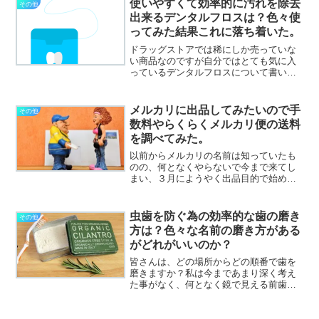
使いやすくて効率的に汚れを除去
その他
頂いたりしておりました...
出来るデンタルフロスは？色々使
ってみた結果これに落ち着いた。
ドラッグストアでは稀にしか売っていな
い商品なのですが自分ではとても気に入
っているデンタルフロスについて書いて
みたいと思います。歯磨きだけだと約半
分くらいしか磨けていないそう。確かに
虫歯になりやすいのは歯と歯の間ですも
メルカリに出品してみたいので手
その他
のね。フロスは使いにくい...
数料やらくらくメルカリ便の送料
を調べてみた。
以前からメルカリの名前は知っていたも
のの、何となくやらないで今まで来てし
まい、３月にようやく出品目的で始めて
みたもののまずは購入してみないと流れ
が良く分からない事に気付き、試しに勝
手に付いていたポイントで買ったりして
虫歯を防ぐ為の効率的な歯の磨き
その他
いたら、購入しかしていな...
方は？色々な名前の磨き方がある
がどれがいいのか？
皆さんは、どの場所からどの順番で歯を
磨きますか？私は今まであまり深く考え
た事がなく、何となく鏡で見える前歯を
上下磨いて、それから徐々に手前から奥
に向かって磨いていたように思います。
ある時に前から４～６番目位にどうも磨