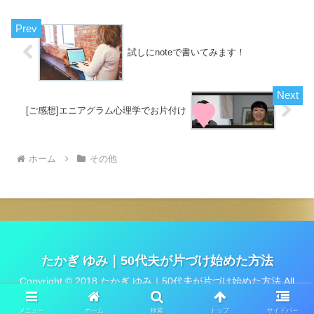
き残しが多いなと気付きま...
試しにnoteで書いてみます！
[ご感想]エニアグラム心理学でお片付け
ホーム
その他
たかぎ ゆみ｜50代夫が片づけ始めた方法
Copyright © 2018 たかぎ ゆみ｜50代夫が片づけ始めた方法 All
Rights Reserved.
メニュー
ホーム
検索
トップ
サイドバー