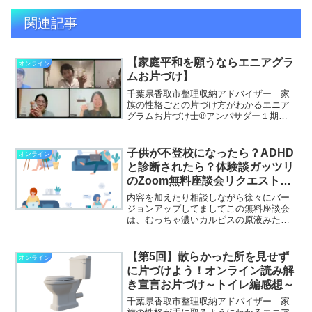
関連記事
【家庭平和を願うならエニアグラ
オンライン
ムお片づけ】
千葉県香取市整理収納アドバイザー 家
族の性格ごとの片づけ方がわかるエニア
グラムお片づけ士®アンバサダー１期生
家族皆で楽しめるおかたづけボードゲー
ム「コレイルカ」アンバサダー第１号
たかぎゆみです。▶私のプロフィールは
子供が不登校になったら？ADHD
オンライン
こちら▶私が書いたお片づ...
と診断されたら？体験談ガッツリ
のZoom無料座談会リクエスト開
催受付中
内容を加えたり相談しながら徐々にバー
ジョンアップしてましてこの無料座談会
は、むっちゃ濃いカルピスの原液みたい
になっておりま
す！ （堀江
貴文氏の表現方法をお借りしました！）
【第5回】散らかった所を見せず
オンライン
保護者の方なら聞いて損はさせません！
に片づけよう！オンライン読み解
（現在無料...
き宣言お片づけ～トイレ編感想～
千葉県香取市整理収納アドバイザー 家