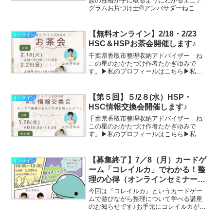
族の性格が手に取るようにわかるエニア
グラムお片づけ士®アンバサダーねこの
星のおかたづけ作者たかぎゆみです。▶
私のプロフィールはこちら▶私が書いた
お片づけ童話「ねこの星のおかたづけ」
【無料オンライン】2/18・2/23
オンライン
はこちらこの本には書き込...
HSC＆HSPお茶会開催します♪
千葉県香取市整理収納アドバイザー ね
この星のおかたづけ作者たかぎゆみで
す。▶私のプロフィールはこちら▶私が
書いたお片づけ童話「ねこの星のおかた
づけ」はこちらHSCやHSPという言葉を
聞いたことはございますでしょうか？人
【第５回】５/2８(水）HSP・
オンライン
一倍敏感で感受性豊かな...
HSC情報交換会開催します♪
千葉県香取市整理収納アドバイザー ね
この星のおかたづけ作者たかぎゆみで
す。▶私のプロフィールはこちら▶私が
書いたお片づけ童話「ねこの星のおかた
づけ」はこちらご好評いただいておりま
すHSC・HSPお茶会をリニューアル致し
【募集終了】7／8（月）カードゲ
オンライン
ました！！名前はHSP...
ーム「コレイルカ」でわかる！整
理の心得（オンラインセミナー）
のお知らせ
今回は『コレイルカ』というカードゲー
ムで遊びながら整理について学べる講座
のお知らせです♪お手元にコレイルカがな
くても、PCからご参加いただいてユドナ