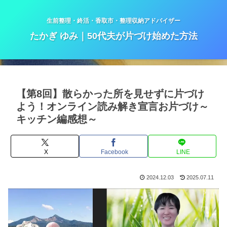
生前整理・終活・香取市・整理収納アドバイザー
たかぎ ゆみ｜50代夫が片づけ始めた方法
【第8回】散らかった所を見せずに片づけ
よう！オンライン読み解き宣言お片づけ～
キッチン編感想～
X
Facebook
LINE
2024.12.03
2025.07.11