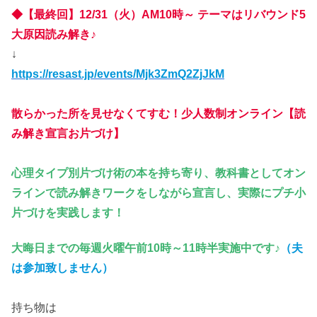
◆【最終回】12/31（火）
AM10時～
テーマはリバウンド5
大原因読み解き♪
↓
https://resast.jp/events/Mjk3ZmQ2ZjJkM
散らかった所を見せなくてすむ！少人数制オンライン【読
み解き宣言お片づけ】
心理タイプ別片づけ術の本を持ち寄り、教科書としてオン
ラインで読み解きワークをしながら宣言し、実際にプチ小
片づけ
を実践します！
大晦日までの毎週火曜午前10時～11時半実施中です♪
（夫
は参加致しません）
持ち物は