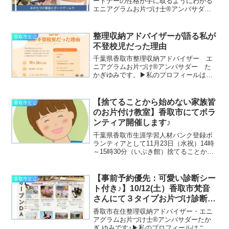
ートナーの性格が手に取るようにわかる
エニアグラムお片づけ士®アンバサダー
家族皆で楽しめるおかたづけボードゲー
ム「コレイルカ」アンバサダー たかぎ
ゆみです。▶私のプロフィールはこちら
整理収納アドバイザーが語る私が
香取市近辺
▶私が書いたお片づけ童話...
不登校児だった理由
千葉県香取市整理収納アドバイザー エ
ニアグラムお片づけ®アンバサダー た
かぎゆみです。▶私のプロフィールはこ
ちら▶私が書いたお片づけ童話「ねこの
星のおかたづけ」はこちら今回は大網白
里市のニコニコレストランにて整理収納
【捨てることから始めない家族皆
香取市近辺
アドバイザーが語る私が不...
のお片付け教室】香取市にてボラ
ンティア開催します♪
千葉県香取市生涯学習人材バンク登録ボ
ランティアとして11月23日（水祝）14時
～15時30分（いぶき館）捨てることから
始めない家族皆のお片付け教室先着20名
様（無料）オリジナルお片づけ童話「ね
この星のおかたづけ」（絵なし）で楽し
【事前予約優先：可愛い診断シー
香取市近辺
くお片づけの...
ト付き♪】10/12(土）香取市梵音
さんにて３タイプお片づけ診断＋
相談会を行います！
香取市在住整理収納アドバイザー・エニ
アグラムお片づけ士®アンバサダーたか
ぎ ゆみです♪▶私のプロフィールはこち