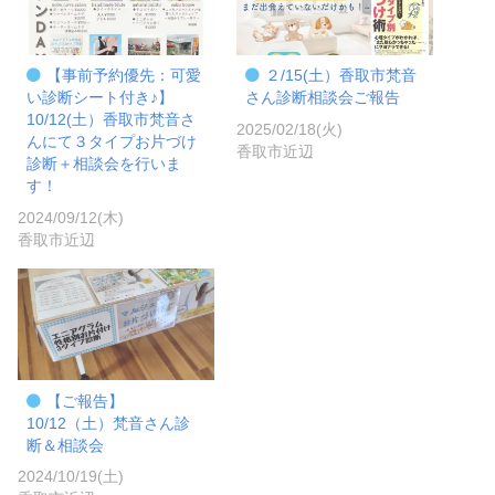
【事前予約優先：可愛
２/15(土）香取市梵音
い診断シート付き♪】
さん診断相談会ご報告
10/12(土）香取市梵音さ
2025/02/18(火)
んにて３タイプお片づけ
香取市近辺
診断＋相談会を行いま
す！
2024/09/12(木)
香取市近辺
【ご報告】
10/12（土）梵音さん診
断＆相談会
2024/10/19(土)