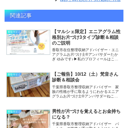
関連記事
【マルシェ限定】エニアグラム性
香取市近辺
格別お片づけ3タイプ診断＆相談
のご説明
香取市在住整理収納アドバイザー・エニ
アグラムお片づけ士®アンバサダーたか
ぎ ゆみです♪▶私のプロフィールはこち
ら▶私が書いたお片づけ童話「ねこの星
のおかたづけ」はこちら-------------------------
-----------...
【ご報告】10/12（土）梵音さん
香取市近辺
診断＆相談会
千葉県香取市整理収納アドバイザー 家
族の性格が手に取るようにわかるエニア
グラムお片づけ士®アンバサダーねこの
星のおかたづけ作者たかぎゆみです。▶
私のプロフィールはこちら▶私が書いた
お片づけ童話「ねこの星のおかたづけ」
男性が片づけを覚えるとお金持ち
香取市近辺
はこちら10/12(土）...
になる？
千葉県香取市整理収納アドバイザー パ