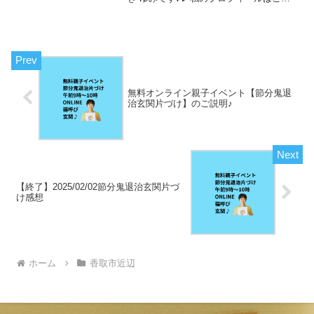
ら▶私が書いたお片づけ童話「ねこの星
のおかたづけ」はこちらリモートも直接
訪問もまだ抵抗があるもっと気軽に性格
別の片づけ方を知ったり...
無料オンライン親子イベント【節分鬼退
治玄関片づけ】のご説明♪
【終了】2025/02/02節分鬼退治玄関片づ
け感想
ホーム
香取市近辺