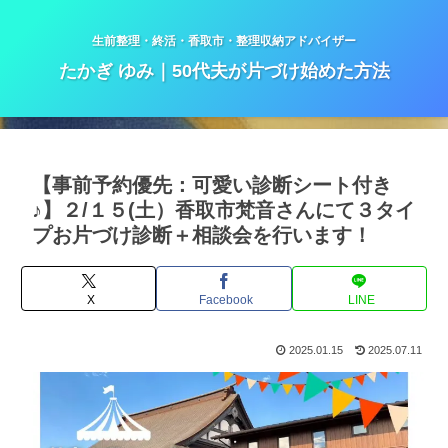
生前整理・終活・香取市・整理収納アドバイザー
たかぎ ゆみ｜50代夫が片づけ始めた方法
【事前予約優先：可愛い診断シート付き
♪】２/１５(土）香取市梵音さんにて３タイ
プお片づけ診断＋相談会を行います！
X
Facebook
LINE
2025.01.15
2025.07.11