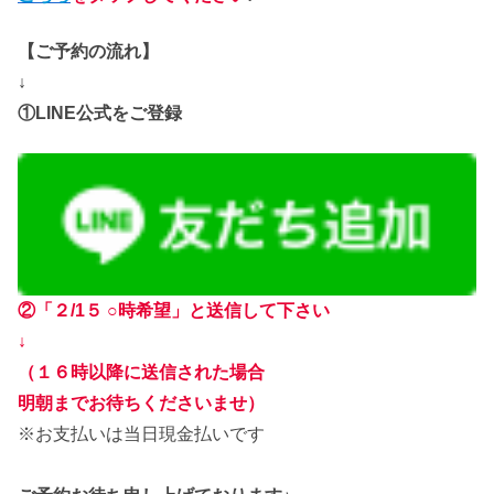
【ご予約の流れ】
↓
①LINE公式をご登録
②
「２/1５ ○時希望」と送信して下さい
↓
（１６時以降に送信された場合
明朝までお待ちくださいませ）
※お支払いは当日現金払いです