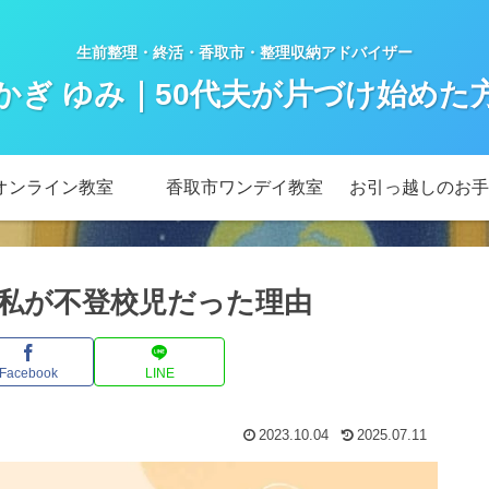
生前整理・終活・香取市・整理収納アドバイザー
かぎ ゆみ｜50代夫が片づけ始めた
オンライン教室
香取市ワンデイ教室
お引っ越しのお手
私が不登校児だった理由
Facebook
LINE
2023.10.04
2025.07.11