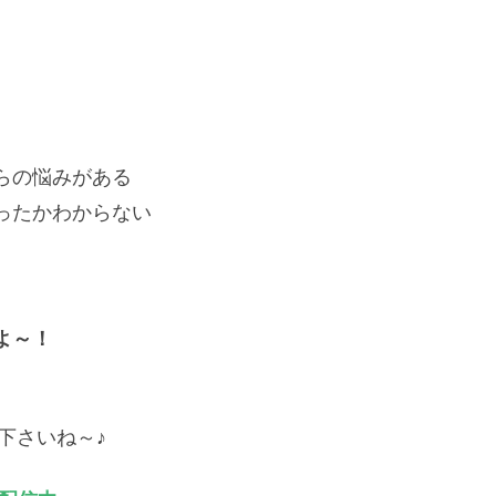
らの悩みがある
ったかわからない
よ
～
！
下さいね～♪