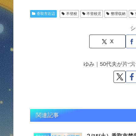
香取市近辺
不登校
不登校児
整理収納
シ
X
ゆみ｜50代夫が片
関連記事
２/15(土）香取市
香取市近辺