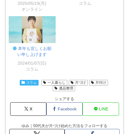
2025/05/19(月)
コラム
オンライン
本年も宜しくお願
い申し上げます
2024/01/07(日)
コラム
コラム
一人暮らし
片づけ
片付け
遺品整理
シェアする
X
Facebook
LINE
ゆみ｜50代夫が片づけ始めた方法をフォローする