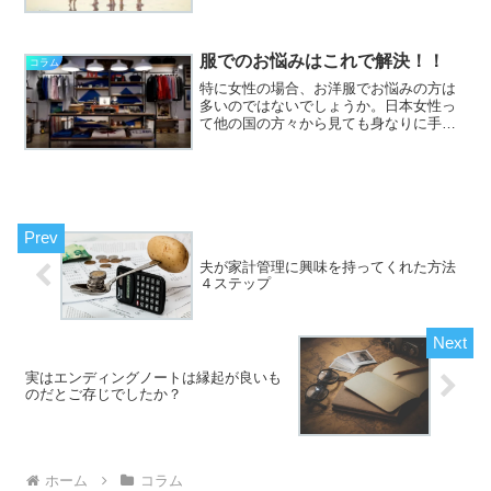
「ねこの星のおかたづけ」はこちらご家
族の中で何となく力関係って生まれたり
すると思うのですね。そしてお片づけ好
きな方とお片づけ嫌いな方がい...
服でのお悩みはこれで解決！！
コラム
特に女性の場合、お洋服でお悩みの方は
多いのではないでしょうか。日本女性っ
て他の国の方々から見ても身なりに手を
抜かず、きちんとお化粧をし、いつもお
洒落にしている方が多い印象だと聞いた
ことがあります。私自身は実はそれほど
お洒落ではなく、そんなに...
夫が家計管理に興味を持ってくれた方法
４ステップ
実はエンディングノートは縁起が良いも
のだとご存じでしたか？
ホーム
コラム