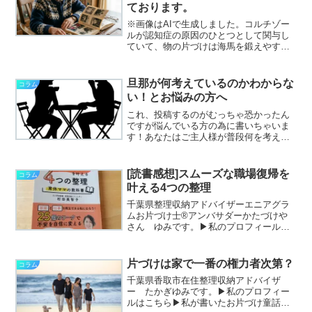
ております。
※画像はAIで生成しました。コルチゾー
ルが認知症の原因のひとつとして関与し
ていて、物の片づけは海馬を鍛えやすく
することまでは、本を読むことでわかっ
てはいたのですが、次のステップに進む
ためにも認知症関連の講演に参加させて
旦那が何考えているのかわからな
コラム
頂いたりしておりました...
い！とお悩みの方へ
これ、投稿するのがむっちゃ恐かったん
ですが悩んでいる方の為に書いちゃいま
す！あなたはご主人様が普段何を考えて
いるのか知りたくないですか？私は頭の
中の片づけ方法を学んで気づいたことが
沢山ありました。私が男性脳っぽいの
[読書感想]スムーズな職場復帰を
コラム
は、もしかして強み？かもと...
叶える4つの整理
千葉県整理収納アドバイザーエニアグラ
ムお片づけ士®アンバサダーかたづけや
さん ゆみです。▶私のプロフィールは
こちら▶私が書いたお片づけ童話「ねこ
の星のおかたづけ」はこちら今回は整理
収納アドバイザーでエニアグラムお片づ
片づけは家で一番の権力者次第？
コラム
け士®アンバサダーの村田...
千葉県香取市在住整理収納アドバイザ
ー たかぎゆみです。▶私のプロフィー
ルはこちら▶私が書いたお片づけ童話