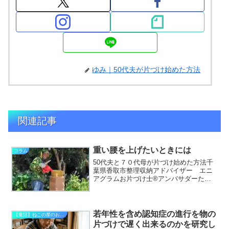
ゆみ｜50代夫が片づけ始めた方法
関連記事
重い腰を上げたいときには
コラム
50代夫と７０代母が片づけ始めた方法千
葉県香取市整理収納アドバイザー エニ
アグラムお片づけ士®アンバサダーたか
ぎゆみです。▶私のプロフィールはこち
ら▶私が書いたお片づけ童話「ねこの星
のおかたづけ」はこちら先日蜂蜜の為に
夫婦でスズメバチと殺虫...
若年性を含め認知症の進行を物の
【童話】ねこの星のおかたづけ
片づけで遅く出来るのかを研究し