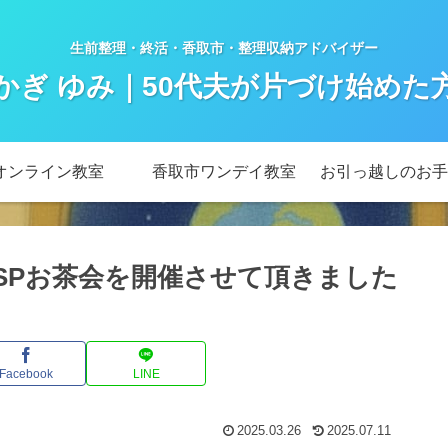
生前整理・終活・香取市・整理収納アドバイザー
かぎ ゆみ｜50代夫が片づけ始めた
オンライン教室
香取市ワンデイ教室
お引っ越しのお手
・HSPお茶会を開催させて頂きました
Facebook
LINE
2025.03.26
2025.07.11