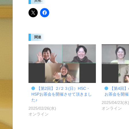
共有:
関連
【第2回】２/２３(日）HSC・
【第4回】4
HSPお茶会を開催させて頂きまし
お茶会を開催
た♪
2025/04/23(水
2025/02/26(水)
オンライン
オンライン