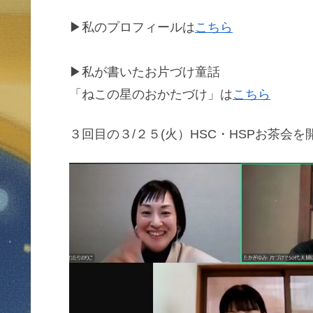
▶私のプロフィールは
こちら
▶私が書いたお片づけ童話
「ねこの星のおかたづけ」は
こちら
３回目の３/２５(火）HSC・HSPお茶会