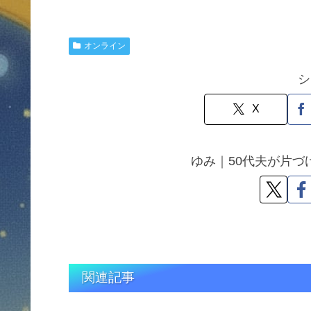
オンライン
シ
X
ゆみ｜50代夫が片
関連記事