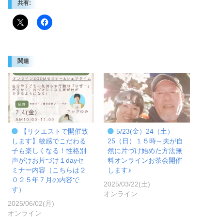
共有:
関連
【リクエストで開催致
5/23(金）24（土）
します】敏感でこだわる
25（日）１５時～夫が自
子も楽しくなる！性格別
然に片づけ始めた方法無
声がけお片づけ１dayセ
料オンラインお茶会開催
ミナー内容（こちらは２
します♪
０２５年７月の内容で
2025/03/22(土)
す）
オンライン
2025/06/02(月)
オンライン