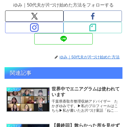
ゆみ｜50代夫が片づけ始めた方法をフォローする
ゆみ｜50代夫が片づけ始めた方法
関連記事
世界中でエニアグラムは使われて
オンライン
います
千葉県香取市整理収納アドバイザー た
かぎゆみです。▶私のプロフィールはこ
ちら▶私が書いたお片づけ童話「ねこの
星のおかたづけ」はこちら荒井美南さん
率いるグローバルなエニアグラムの同窓
会に参加致しました。一見、日本にお住
【最終回】散らかった所を見せず
オンライン