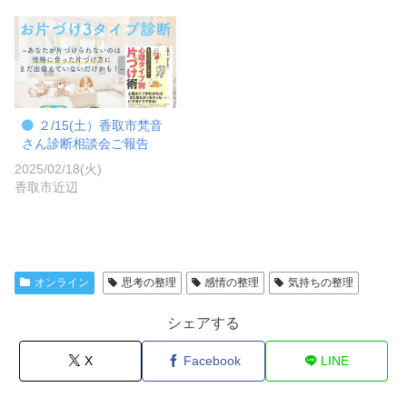
２/15(土）香取市梵音
さん診断相談会ご報告
2025/02/18(火)
香取市近辺
オンライン
思考の整理
感情の整理
気持ちの整理
シェアする
X
Facebook
LINE