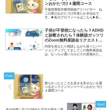
ンおかたづけ４週間コース
千葉県香取市整理収納アドバイザー ね
この星のおかたづけ作者たかぎゆみで
す。▶私のプロフィールはこちら▶私が
書いたお片づけ童話「ねこの星のおかた
づけ」はこちら散らかった所を見せるか
見せないか迷っている方におすすめです
子供が不登校になったら？ADHD
オンライン
お部屋は片づけたいと思って...
と診断されたら？体験談ガッツリ
のZoom無料座談会リクエスト開
催受付中
内容を加えたり相談しながら徐々にバー
ジョンアップしてましてこの無料座談会
は、むっちゃ濃いカルピスの原液みたい
になっておりま
す！ （堀江
貴文氏の表現方法をお借りしました！）
保護者の方なら聞いて損はさせません！
（現在無料...
散らかったところを見せる見せないを選
べるオンラインマンツーマンおかたづけ
４週間コース
夫が自然に片づけ始めた方法お茶会ご感