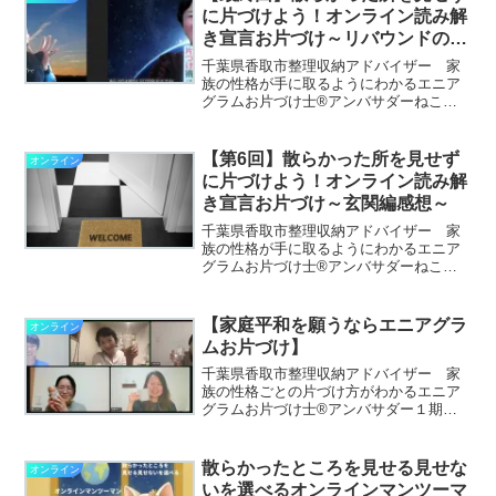
まいの方々の集まりのよう...
に片づけよう！オンライン読み解
き宣言お片づけ～リバウンドの五
大原因感想～
千葉県香取市整理収納アドバイザー 家
族の性格が手に取るようにわかるエニア
グラムお片づけ士®アンバサダーねこの
星のおかたづけ作者たかぎゆみです。▶
私のプロフィールはこちら▶私が書いた
お片づけ童話「ねこの星のおかたづけ」
【第6回】散らかった所を見せず
オンライン
はこちらこの本には書き込...
に片づけよう！オンライン読み解
き宣言お片づけ～玄関編感想～
千葉県香取市整理収納アドバイザー 家
族の性格が手に取るようにわかるエニア
グラムお片づけ士®アンバサダーねこの
星のおかたづけ作者たかぎゆみです。▶
私のプロフィールはこちら▶私が書いた
お片づけ童話「ねこの星のおかたづけ」
【家庭平和を願うならエニアグラ
オンライン
はこちらこの本には書き込...
ムお片づけ】
千葉県香取市整理収納アドバイザー 家
族の性格ごとの片づけ方がわかるエニア
グラムお片づけ士®アンバサダー１期生
家族皆で楽しめるおかたづけボードゲー
ム「コレイルカ」アンバサダー第１号
たかぎゆみです。▶私のプロフィールは
散らかったところを見せる見せな
オンライン
こちら▶私が書いたお片づ...
いを選べるオンラインマンツーマ