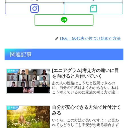
ゆみ｜50代夫が片づけ始めた方法
関連記事
[エニアグラム]考え方の違いに目
思考整理
を向けると片付いていく
あの人の性格はこうだと説明できるの
に、自分の性格はよくわからない。私は
こう考えているのに家族の考え方が違い
過ぎてよくわからない。そういった気持
ちになった事はありませんか？私は正直
なところ、以前は夫がどうしてそういう
自分が安心できる方法で片付けて
思考整理
思考回路なのかがまるでわか...
みる
いくら、この方法が良いですよ！と言わ
れてもどうしても不安が先走る場合まず