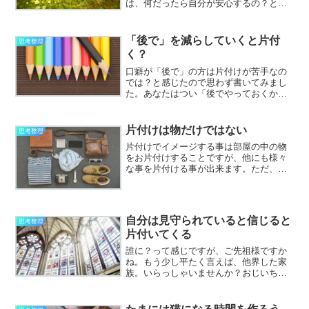
は、何だったら自分が安心するの？と自
分に問いかけながら整理していくのが結
果的には満足のいく片付けになると思い
ます。ある人は、クラウドを信用してい
「後で」を減らしていくと片付
思考整理
る人、でも自分はクラウド...
く？
口癖が「後で」の方は片付けが苦手なの
では？と感じたので思わず書いてみまし
た。あなたはつい「後でやっておくから
そこに置いておいて」とか「後で返事す
るよ」とかって言ってしまったりします
か？私は正直、スケジュール管理はそれ
片付けは物だけではない
思考整理
ほど得意ではありません。...
片付けでイメージする事は部屋の中の物
をお片付けすることですが、他にも様々
な事を片付ける事が出来ます。ただ、一
番初めはやっぱり物になってくると思い
ます。物の片付けがだいたい８割位終わ
ったかな～と感じたあたりから・考え方
（思考）、頭の中・時間（...
自分は見守られていると信じると
思考整理
片付いてくる
誰に？って感じですが、ご先祖様ですか
ね。もう少し平たく言えば、他界した家
族。いらっしゃいませんか？おじいちゃ
んとか、おばあちゃんとか。もちろん他
の方でも。よく、自分を信じれば行動で
きるようになる！とか行動できるように