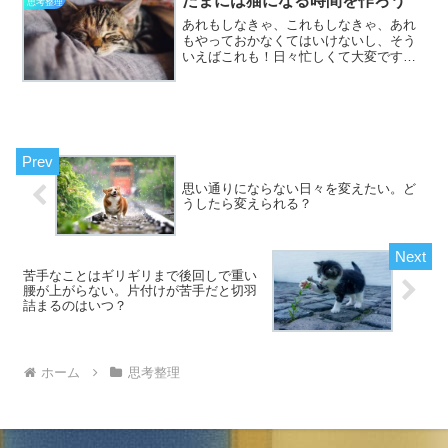
たまには猫になる時間を作ろう
思考整理
なるためには自分を信じる...
あれもしなきゃ、これもしなきゃ、あれ
もやっておかなくてはいけないし、そう
いえばこれも！日々忙しくて大変ですよ
ね。お仕事や家事に子育てや介護が加わ
ればなおのことフル回転させながらお過
ごしの方も多いと思います。以前認知症
の要因となるものに「我慢...
思い通りにならない日々を変えたい。ど
うしたら変えられる？
苦手なことはギリギリまで後回しで重い
腰が上がらない。片付けが苦手だと切羽
詰まるのはいつ？
ホーム
思考整理