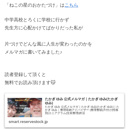
「ねこの星のおかたづけ」は
こちら
中学高校とろくに学校に行かず
先生方に心配かけてばかりだった私が
片づけでどんな風に人生が変わったのかを
メルマガに書いてみました♪
読者登録して頂くと
無料でお読み頂けます😽
たかぎ ゆみ 公式メルマガ｜たかぎ ゆみ(たかぎ
ゆみ)
たかぎ ゆみ 公式メルマガ｜たかぎ ゆみ(たかぎ ゆみ)｜た
かぎ ゆみ｜整理収納アドバイザー |整理整頓|片付け|性格
別|エニアグラム|生前整理|終活
smart.reservestock.jp