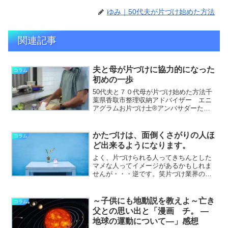
ゆみ｜50代夫が片づけ始めた方法
関連記事
夫と母が片づけに協力的になった
コラム
初めの一歩
50代夫と７０代母が片づけ始めた方法千
葉県香取市整理収納アドバイザー エニ
アグラムお片づけ士®アンバサダーたか
ぎゆみです。▶私のプロフィールはこち
ら▶私が書いたお片づけ童話「ねこの星
のおかたづけ」はこちら私の20代のだら
かたづけは、面倒くさがりの人ほ
コラム
しなかった頃を振り返...
ど出来るようになります。
よく、片づけられる人ってきちんとした
マメな人ってイメージがあるかもしれま
せんが・・・逆です。笑片づけ業界の
方々の一番の口癖は「面倒くさい」で
す！面倒くさいからすぐ取れるようにす
る面倒くさいからすぐしまえるようにす
～子供にも地動説を教えよ～亡き
コラム
る面倒くさいからすぐわかるよ...
父との思い出と「漫画 チ。 ―
地球の運動について―」感想