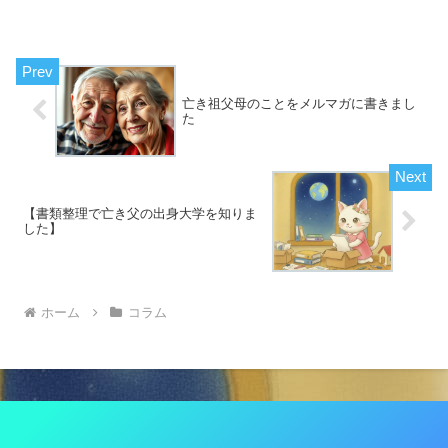
の星のおかたづけ」はこちら画像は夫と
私です。来年いよいよ銀婚式を迎えるの
で楽しみにしています。...
亡き祖父母のことをメルマガに書きまし
た
【書類整理で亡き父の出身大学を知りま
した】
ホーム
コラム