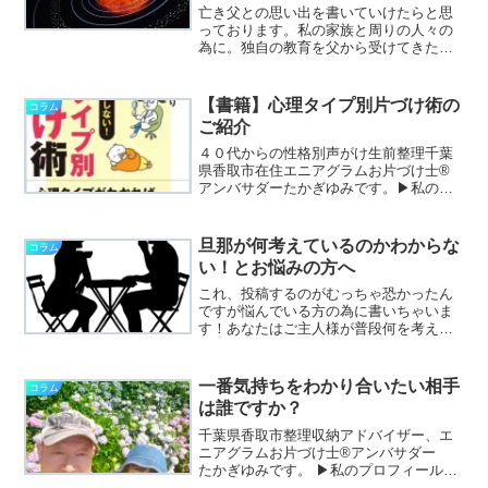
亡き父との思い出を書いていけたらと思
っております。私の家族と周りの人々の
為に。独自の教育を父から受けてきたの
だと、そろそろ５０歳が近づき始めた
今、改めて私はそう感じます。かたづけ
やさん ゆみです。頭、心、物、時間、
【書籍】心理タイプ別片づけ術の
コラム
お金をお片づけしながら、あ...
ご紹介
４０代からの性格別声がけ生前整理千葉
県香取市在住エニアグラムお片づけ士®
アンバサダーたかぎゆみです。▶私のプ
ロフィールはこちら▶捨てられない私の
母が手放し始めたお片づけ童話「ねこの
星のおかたづけ」はこちら幾ら幸せはな
旦那が何考えているのかわからな
コラム
るものじゃない感じるもの...
い！とお悩みの方へ
これ、投稿するのがむっちゃ恐かったん
ですが悩んでいる方の為に書いちゃいま
す！あなたはご主人様が普段何を考えて
いるのか知りたくないですか？私は頭の
中の片づけ方法を学んで気づいたことが
沢山ありました。私が男性脳っぽいの
一番気持ちをわかり合いたい相手
コラム
は、もしかして強み？かもと...
は誰ですか？
千葉県香取市整理収納アドバイザー、エ
ニアグラムお片づけ士®アンバサダー
たかぎゆみです。 ▶私のプロフィールは
こちら▶私が書いたお片づけ童話「ねこ