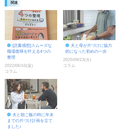
関連
[読書感想]スムーズな
夫と母が片づけに協力
職場復帰を叶える4つの
的になった初めの一歩
整理
2025/09/23(火)
2022/06/10(金)
コラム
コラム
夫と朝ご飯の時に年末
までの片づけ計画を立て
ました♪