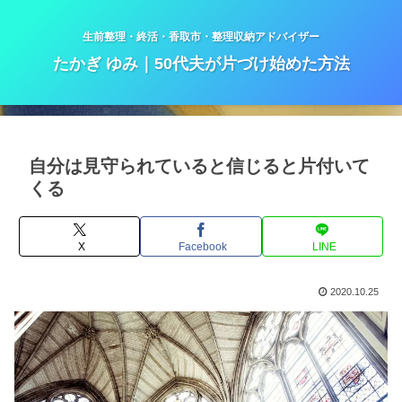
生前整理・終活・香取市・整理収納アドバイザー
たかぎ ゆみ｜50代夫が片づけ始めた方法
自分は見守られていると信じると片付いて
くる
X
Facebook
LINE
2020.10.25