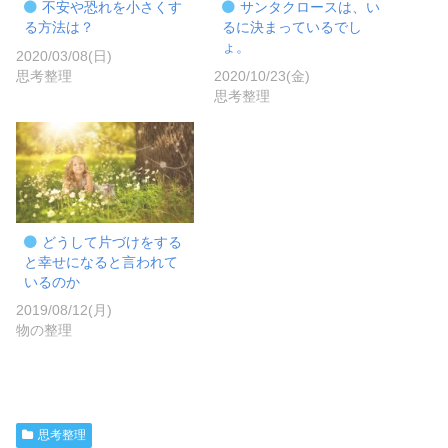
不安や恐れを小さくす
サンタクロースは、い
る方法は？
るに決まっているでし
ょ。
2020/03/08(日)
思考整理
2020/10/23(金)
思考整理
どうして片づけをする
と幸せになると言われて
いるのか
2019/08/12(月)
物の整理
思考整理