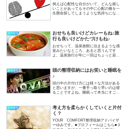
例えば心配性な自分がいて、どんな嬉し
いことがあってもその中に心配の種を一
生懸命探してしまうような気持ちになっ
ている場合、その状態は偏っていると言
えます。逆に楽観的な自分がいてどんな
に大変な事になっても、その問題に見向
きもせず大丈夫大丈夫と楽...
おせちも良いけどカレーもね♪旅
思考整理
行も良いけどかたづけもね♪
おせちって、温泉旅館に泊まるような感
覚みたいなところ、あると思うんです
よ。温泉旅行が年に一回はちょっと寂し
いって方はご自身の理想の回数を想像し
てみて下さいね♪温泉旅館に一泊すると大
抵これでもか～！！！！というほどのお
頭の整理収納にはお笑いと睡眠を
思考整理
食事が出てくるわけです。...
♪
頭の中の片付け方には様々な方法がある
と思いますが、一番手っ取り早いのは寝
ることですよね。睡眠って本当にすごく
て、あなどれなく、あれは全自動で勝手
に頭の中を整理整頓してくれます。私は
睡眠を一番大切にしています。睡眠を削
考え方を柔らかくしていくと片付
思考整理
って何かを仕上げようとす...
く？
YOUR COMFORT整理収納アドバイザ
ーゆみです。■プロフィールはこちら■３