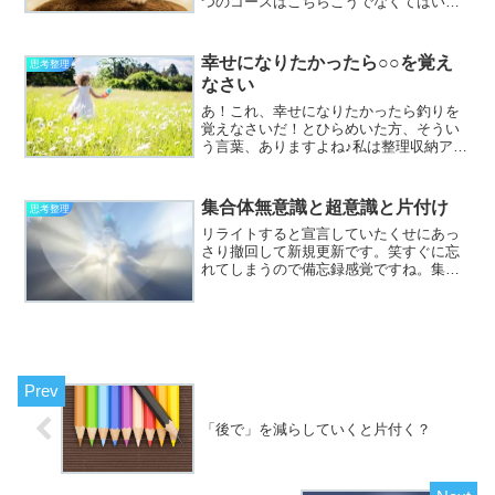
つのコースはこちらこうでなくてはいけ
ないこうしてしまったからもうこうする
しかないこの環境ではどうせやってもし
ょうがないそんな風に考えてしまった時
幸せになりたかったら○○を覚え
思考整理
は本当に全てやり...
なさい
あ！これ、幸せになりたかったら釣りを
覚えなさいだ！とひらめいた方、そうい
う言葉、ありますよね♪私は整理収納アド
バイザー、かたづけやさんなのでここは
片付けを覚えなさいと言いかえさせて頂
きます♪片付けで幸せになれるの？私は基
集合体無意識と超意識と片付け
思考整理
本的な片付けはもちろ...
リライトすると宣言していたくせにあっ
さり撤回して新規更新です。笑すぐに忘
れてしまうので備忘録感覚ですね。集合
体無意識とは心理学者ユングが伝えてい
てどうやら一人はみんなのためにみんな
は一人のためにって感じみたいです。
（こんなざっくりでいいのか...
「後で」を減らしていくと片付く？