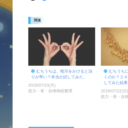
関連
むちうちは、暗示をかけると治
むちうち
りが早い？本当か試してみた。
くのか？２４
してみた結果
2018/07/23(月)
筋力・骨・自律神経整理
2018/07/22(日
筋力・骨・自