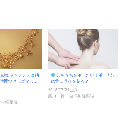
に磁気ネックレスは効
むちうちを治したい！治す方法
時間つけっぱなしに
は骨に湿布を貼る？
2018/07/21(土)
)
筋力・骨・自律神経整理
律神経整理