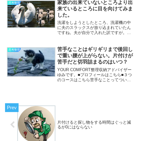
になっていることが多くいつまでも長生
家族の出来ていないところより出
思考整理
きしてね。とか、ま...
来ているところに目を向けてみま
した。
洗濯をしようとしたところ、洗濯機の中
に夫のスラックスが放り込まれていたん
ですね。夫が自分で入れた訳ですが。よ
く見るとファスナーとボタンが開きっぱ
なしになっている。このまま洗濯してし
まうと他の洗濯物を傷める可能性がある
苦手なことはギリギリまで後回し
思考整理
から閉めて欲しいんだよな...
で重い腰が上がらない。片付けが
苦手だと切羽詰まるのはいつ？
YOUR COMFORT整理収納アドバイザー
ゆみです。■プロフィールはこちら■３つ
のコースはこちら苦手なことってついつ
い後回しにしてしまいがちですよね。好
きなことから先にやりがち。苦手なこと
はどうして苦手なんでしょう？面倒くさ
いから沢山あっ...
片付けると探し物をする時間はぐっと減
るが0にはならない