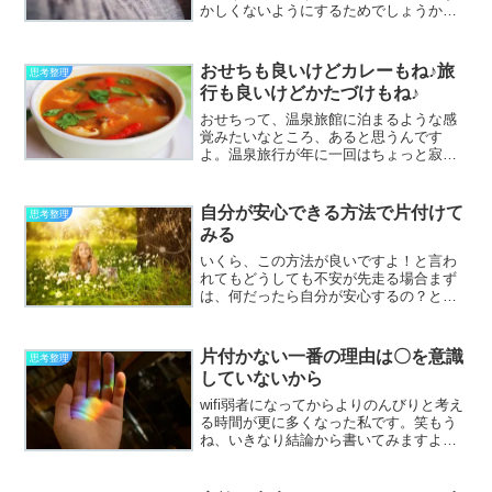
かしくないようにするためでしょうか？
私の場合は、もうタイトルに書いてしま
いましたが、何のためにお片付けのお仕
事をしたいと思っているかと言います
おせちも良いけどカレーもね♪旅
思考整理
と、自分が好きで得意な分野...
行も良いけどかたづけもね♪
おせちって、温泉旅館に泊まるような感
覚みたいなところ、あると思うんです
よ。温泉旅行が年に一回はちょっと寂し
いって方はご自身の理想の回数を想像し
てみて下さいね♪温泉旅館に一泊すると大
抵これでもか～！！！！というほどのお
自分が安心できる方法で片付けて
思考整理
食事が出てくるわけです。...
みる
いくら、この方法が良いですよ！と言わ
れてもどうしても不安が先走る場合まず
は、何だったら自分が安心するの？と自
分に問いかけながら整理していくのが結
果的には満足のいく片付けになると思い
ます。ある人は、クラウドを信用してい
片付かない一番の理由は〇を意識
思考整理
る人、でも自分はクラウド...
していないから
wifi弱者になってからよりのんびりと考え
る時間が更に多くなった私です。笑もう
ね、いきなり結論から書いてみますよ。
死を意識していないから死について考え
たり議論することは日常生活ではタブー