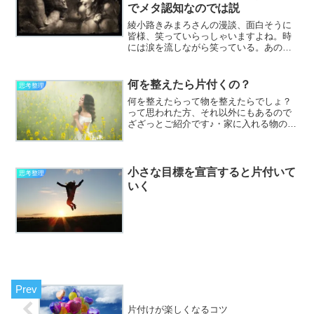
でメタ認知なのでは説
綾小路きみまろさんの漫談、面白そうに
皆様、笑っていらっしゃいますよね。時
には涙を流しながら笑っている。あの姿
を見て、感じる方もいらっしゃるはずで
す。「どうして怒らないのだろう？」
と。自分のことを指摘されているかのよ
何を整えたら片付くの？
思考整理
うにきみまろさんはお話にな...
何を整えたらって物を整えたらでしょ？
って思われた方、それ以外にもあるので
ざざっとご紹介です♪・家に入れる物の数
と家から出す物の数・頭に入れる情報量
と頭から出す情報量・何に時間を費やし
ているのかを洗い出して偏り過ぎてない
ないかをチェック・お金...
小さな目標を宣言すると片付いて
思考整理
いく
片付けが楽しくなるコツ