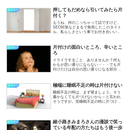
押してもだめなら引いてみたら片
思考整理
付く？
もうね、何のこっちゃって話ですけど、
SEO対策などまるで無視したこのタイト
ル。私らしさという事でお付き合いいた
だければ幸いです。笑さて、タイトルの
件ですが、今までこのやり方でやってき
たのにどうやらいつもの方法では突破出
片付けの面白いところ、辛いとこ
思考整理
来ない、ぐるぐる同じと...
ろ
イライラすること、ありませんか？何も
かもが思い通りにならない・・・でも片
付けだけは自分の思い通りになる部分が
あるんですよ。片付けの面白いところ・
自分の物は自分が思ったところに試しに
動かしてみることが出来る人の物って勝
極端に睡眠不足の時は片付けない
思考整理
手に動かせないじゃないで...
睡眠不足の時は、まず寝ましょう。そう
書かなくても片づけないから～と言われ
そうですが。笑睡眠不足の時に片づけよ
うと頑張ってしまうと？判断基準がおか
しくなったりするんですよね。しっかり
寝た時ならばやらないことをやってしま
うこともあります。片付け...
綾小路きみまろさんの漫談で笑っ
思考整理
ている年配の方たちはもう後一歩