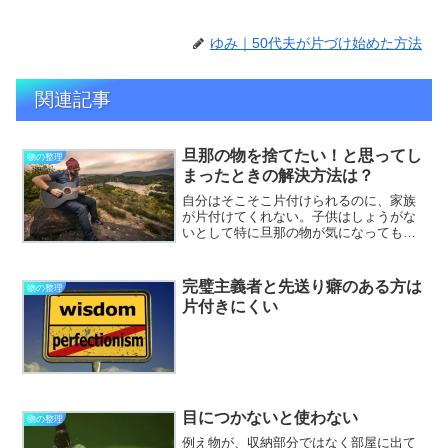
ゆみ｜50代夫が片づけ始めた方法
関連記事
旦那の物を捨てたい！と思ってし
物の整理
まったときの解決方法は？
自分はそこそこ片付けられるのに、家族
が片付けてくれない。子供はしょうがな
いとして特に旦那の物が気になってもう
少し、減らしてくれないかな、処分しな
いまでも整頓してくれないかなと思う方
はいらっしゃるのではないでしょうか。
完璧主義者と先送り癖のある方は
物の整理
タイトルの様に、我慢の限...
片付きにくい
目につかないと使わない
物の整理
例え物が、収納部分ではなく部屋に出て