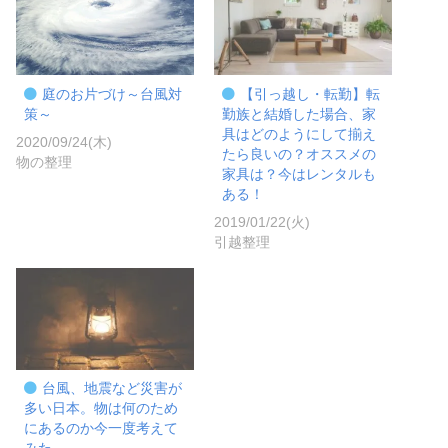
庭のお片づけ～台風対
【引っ越し・転勤】転
策～
勤族と結婚した場合、家
具はどのようにして揃え
2020/09/24(木)
たら良いの？オススメの
物の整理
家具は？今はレンタルも
ある！
2019/01/22(火)
引越整理
台風、地震など災害が
多い日本。物は何のため
にあるのか今一度考えて