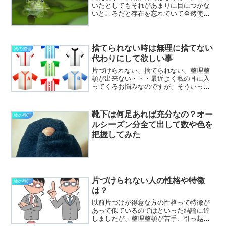
いたとしてもそれがあまりに目につかな
いところだと存在を忘れていて全然使っ
てなかったあ～！！ということはありま
せんか？そういう時って床に直接置いて
あるものだったりします。見えているは
ずなのにあまり気にならな...
捨てられない時は無理に捨てない
物の整理
代わりにして欲しい事
片づけられない、捨てられない、整理整
頓が出来ない・・・最近よく私の耳に入
ってくるお悩みなのですが、そういった
方に多いのが新たに残る物を手に入れる
事に罪悪感や抵抗が少ないという傾向で
すね。捨てる事には強い罪悪感を持って
靴下は何足あれば充分なの？オー
物の整理
いても買ったりもらったり...
ルシーズン分全て出して数や色を
把握してみた
片づけられない人の性格や特徴
物の整理
は？
以前片づけが得意な方の性格って特徴が
あって似ているのではといった結論に達
しましたが、整理整頓が苦手、引っ越し