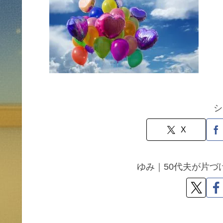
シ
X
ゆみ｜50代夫が片