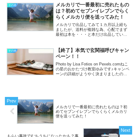
にくい・家事が今までよりも増えた・外
メルカリで一番最初に売れたもの
その他
で気晴らしがしにくいなど...
は？初めてセブンイレブンでらく
らくメルカリ便を送ってみた！
メルカリで出品してみて１カ月以上経ち
ましたが、送料が複雑な為、心配でまず
最初は本を・・・と本だけ出品していた
ら全く売れず(笑)勝手なイメージで結構ポ
ンポン売れるのかと思っていたらそうで
もなく、おっとりしているのに意外と短
【終了】本気で玄関福呼びキャン
その他
気な私は、もうメルカ...
ペーン！！
Photo by Lisa Fotios on Pexels.comねこ
の星のおかたづけ教室ゆみです♪キャンペ
ーンの詳細がようやく決まりましたので
お知らせですっ！美しい玄関からしか福
の神様は入ってきては下さらないという
言い伝えがあったりしま...
メルカリで一番最初に売れたものは？初
めてセブンイレブンでらくらくメルカリ
便を送ってみた！
もらい事故でむちうちになったかも？事