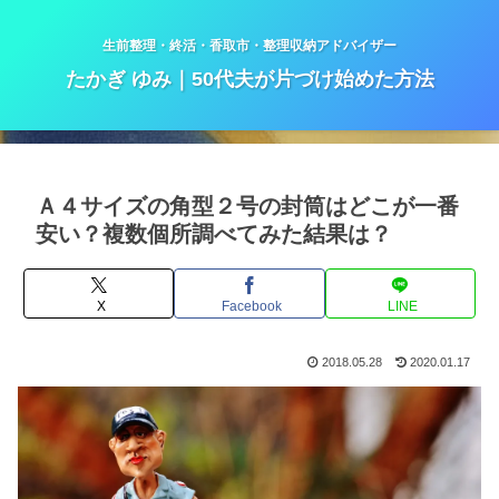
生前整理・終活・香取市・整理収納アドバイザー
たかぎ ゆみ｜50代夫が片づけ始めた方法
Ａ４サイズの角型２号の封筒はどこが一番
安い？複数個所調べてみた結果は？
X
Facebook
LINE
2018.05.28
2020.01.17