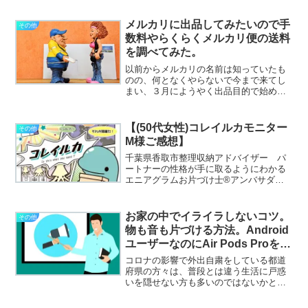
考資料感覚で貼付しております。ご了承
下さいませ。今や日本のどこに住んでい
メルカリに出品してみたいので手
その他
ても災害に関して安心と言...
数料やらくらくメルカリ便の送料
を調べてみた。
以前からメルカリの名前は知っていたも
のの、何となくやらないで今まで来てし
まい、３月にようやく出品目的で始めて
みたもののまずは購入してみないと流れ
が良く分からない事に気付き、試しに勝
手に付いていたポイントで買ったりして
【(50代女性)コレイルカモニター
その他
いたら、購入しかしていな...
M様ご感想】
千葉県香取市整理収納アドバイザー パ
ートナーの性格が手に取るようにわかる
エニアグラムお片づけ士®アンバサダー1
期生家族皆で楽しめるおかたづけボード
ゲーム「コレイルカ」アンバサダー第1
号 たかぎゆみです。▶私のプロフィー
お家の中でイライラしないコツ。
その他
ルはこちら▶私が書いた...
物も音も片づける方法。Android
ユーザーなのにAir Pods Proを買
って使ってみた感想
コロナの影響で外出自粛をしている都道
府県の方々は、普段とは違う生活に戸惑
いを隠せない方も多いのではないかと思
います。今までの生活のリズムとは全く
違う状況で辛いのは・一人の時間が持ち