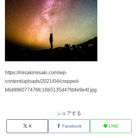
https://misakimisaki.com/wp-
content/uploads/2021/04/cropped-
b6d996077476fc16b5135d47fd4e9e4f.jpg
シェアする
X
Facebook
LINE