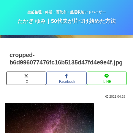
生前整理・終活・香取市・整理収納アドバイザー
たかぎ ゆみ｜50代夫が片づけ始めた方法
cropped-
b6d996077476fc16b5135d47fd4e9e4f.jpg
X
Facebook
LINE
2021.04.28