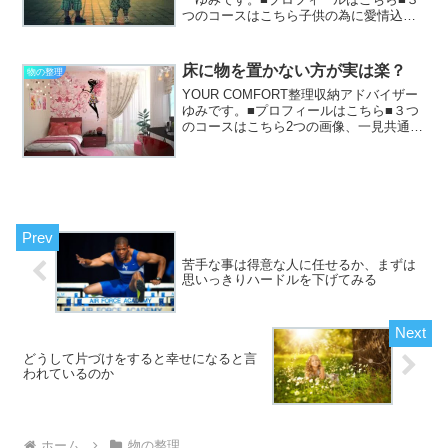
つのコースはこちら子供の為に愛情込め
てお料理をしなくては子供が不自由しな
いようにお金を稼がなければ子供がいじ
められたりしないように周りの子が持っ
床に物を置かない方が実は楽？
物の整理
ているものは持た...
YOUR COMFORT整理収納アドバイザー
ゆみです。■プロフィールはこちら■３つ
のコースはこちら2つの画像、一見共通点
があるようには思えないのですが、どち
らも家具とラグ類以外の物が床に置いて
ありません。お掃除ロボットを走らせよ
うと思ったら...
苦手な事は得意な人に任せるか、まずは
思いっきりハードルを下げてみる
どうして片づけをすると幸せになると言
われているのか
ホーム
物の整理