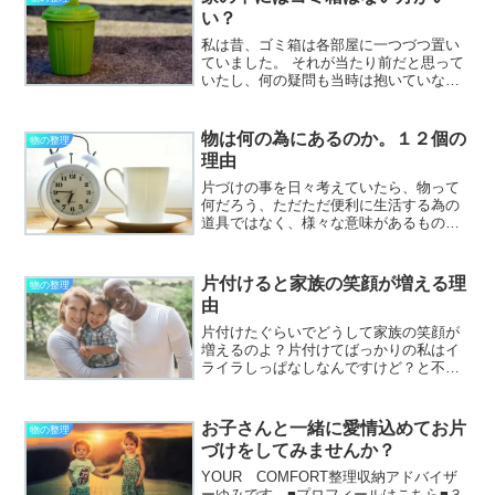
か？そして自分以外の家族の誰か...
い？
私は昔、ゴミ箱は各部屋に一つづつ置い
ていました。 それが当たり前だと思って
いたし、何の疑問も当時は抱いていなか
ったです。ゴミ箱って必要な物だけれど
も見えないとスッキリするのに・・・そ
う思った事はありませんか？ゴミ集めは
物は何の為にあるのか。１２個の
物の整理
大変・・・客観的に見て...
理由
片づけの事を日々考えていたら、物って
何だろう、ただただ便利に生活する為の
道具ではなく、様々な意味があるものな
のではと、掘り下げて考えてみる事にし
ました。物の一番大切な要素生活を便利
にする為ですよね。これは勝手な想像で
片付けると家族の笑顔が増える理
物の整理
すが、最初の物っておそら...
由
片付けたぐらいでどうして家族の笑顔が
増えるのよ？片付けてばっかりの私はイ
ライラしっぱなしなんですけど？と不思
議に思う方へお伝えできたらと記事を書
いております！片付けでも片付けても片
付かないどころか散らかっていくような
お子さんと一緒に愛情込めてお片
物の整理
気がする・・・どんどん家...
づけをしてみませんか？
YOUR COMFORT整理収納アドバイザ
ーゆみです。■プロフィールはこちら■３