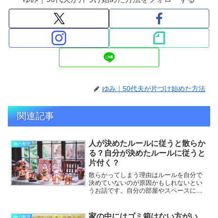
ゆみ｜50代夫が片づけ始めた方法
関連記事
人が決めたルールに従うと散らか
物の整理
る？自分が決めたルールに従うと
片付く？
散らかってしまう理由はルールを自分で
決めていないのが原因かもしれないとい
うお話です。自分の部屋やスペースに
は、自分だけの物だけになっています
か？もしかしたら別の家族の何かが結構
な数の物が紛れ込んでいたりしません
家の中にはゴミ箱はない方がい
物の整理