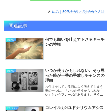
ゆみ｜50代夫が片づけ始めた方法
関連記事
何でも願いを叶えて下さるキッチ
物の整理
ンの神様
いつか使うかもしれない。そう思
物の整理
った時が一番の手放しチャンスの
理由
片付けをしている時によく考えてしまう
事の一つに、「いつか使うかもしれな
い」というフレーズがあります。そう思
った時、その時が一番の手放しチャン
ス！の理由をお伝えしたいと思います！
いつか使うかもしれないと思った時の物
コレイルカ®ユドナリウムアシス
オンライン
の状態①自分はしばらく使って...