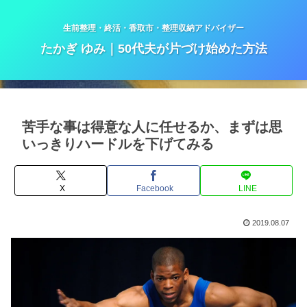
生前整理・終活・香取市・整理収納アドバイザー
たかぎ ゆみ｜50代夫が片づけ始めた方法
苦手な事は得意な人に任せるか、まずは思
いっきりハードルを下げてみる
X
Facebook
LINE
2019.08.07