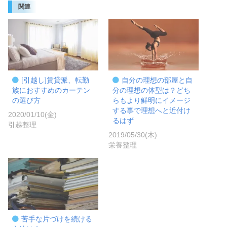
関連
[引越し]賃貸派、転勤
自分の理想の部屋と自
族におすすめのカーテン
分の理想の体型は？どち
の選び方
らもより鮮明にイメージ
する事で理想へと近付け
2020/01/10(金)
るはず
引越整理
2019/05/30(木)
栄養整理
苦手な片づけを続ける