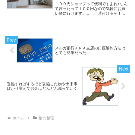
１００円ショップって便利ですよね♪なん
て言ったって１００円なので気軽にお買
い物に行けます。よし！片付けるぞ！っ
と整理をしていて仕切りが必要だな～と
途中で１００円ショップでケースを買い
にいったとします。見た目も揃えたいか
ら何個か同時に買ってみ...
スルガ銀行ＡＮＡ支店の口座解約方法は
とても簡単だった。
妥協すればするほど妥協した物や出来事
ばかり増えてお金はどんどん減っていく
ホーム
物の整理