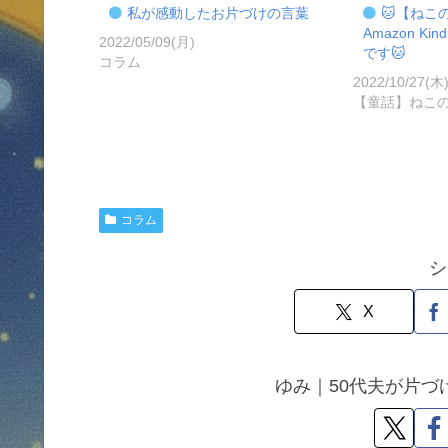
私が感動したお片づけの言葉
🐱【ねこ
Amazon Ki
2022/05/09(月)
です🐱
コラム
2022/10/27(木
【童話】ねこ
コラム
シ
X
ゆみ｜50代夫が片