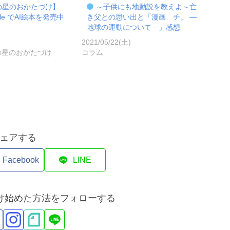
の星のおかたづけ】
～子供にも地動説を教えよ～亡
ndle でAI絵本を発売中
き父との思い出と「漫画 チ。 ―
地球の運動について―」感想
)
2021/05/22(土)
の星のおかたづけ
コラム
ェアする
Facebook
LINE
づけ始めた方法をフォローする