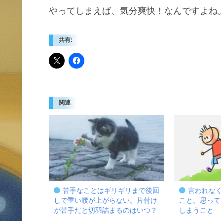
やってしまえば、気分爽快！なんですよね。
共有:
関連
苦手なことはギリギリまで後回
言われな
しで重い腰が上がらない。片付け
こと。思って
が苦手だと切羽詰まるのはいつ？
しまうこと