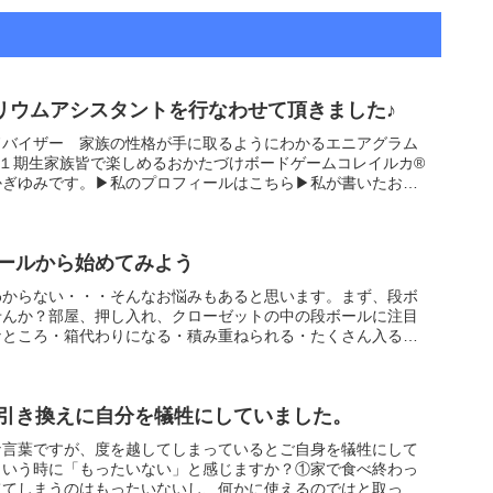
リウムアシスタントを行なわせて頂きました♪
ドバイザー 家族の性格が手に取るようにわかるエニアグラム
１期生家族皆で楽しめるおかたづけボードゲームコレイルカ®
かぎゆみです。▶私のプロフィールはこちら▶私が書いたお片
ールから始めてみよう
わからない・・・そんなお悩みもあると思います。まず、段ボ
せんか？部屋、押し入れ、クローゼットの中の段ボールに注目
なところ・箱代わりになる・積み重ねられる・たくさん入る・
引き換えに自分を犠牲にしていました。
な言葉ですが、度を越してしまっているとご自身を犠牲にして
ういう時に「もったいない」と感じますか？①家で食べ終わっ
ててしまうのはもったいないし、何かに使えるのではと取って