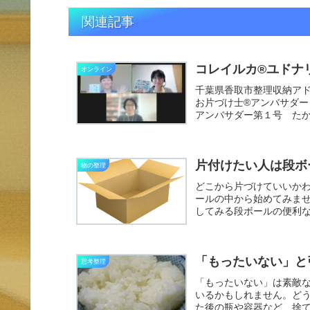
関連記事
コレイルカ®ユドナ
オンライン
千葉県香取市整理収納ア
お片づけ士®アンバサダー
アンバサダー第１号 た
づけ...
片付けたい人は段ボ
物の整理
どこから片づけていいか
ールの中から始めてみま
してみる段ボールの便利
中に入...
「もったいない」と
思考整理
「もったいない」は素敵
いるかもしれません。ど
た後の瓶や容器など、捨