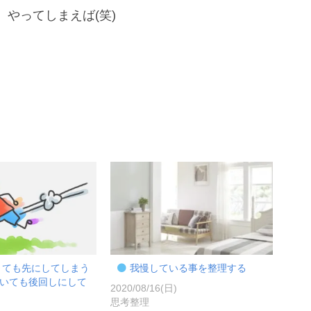
やってしまえば(笑)
くても先にしてしまう
我慢している事を整理する
いても後回しにして
2020/08/16(日)
思考整理