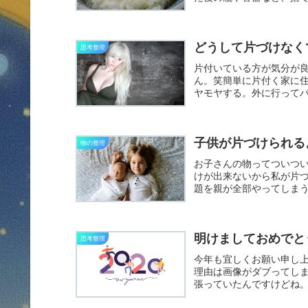
おいた...
どうして片づけなく
思考整理
片付いている方が気分が
ん。笑簡単に片付く家に
ヤモヤする。外に行って
色々な物...
子供が片づけられる
物の整理
お子さんの物ってついつ
けが出来ないから私が片
題を親が全部やってしま
ている...
明けましておめでと
思考整理
今年も宜しくお願い申し上
理由は画像がダブってしまい
張っていたんですけどね。