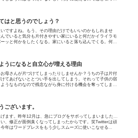
てはと思うのでしょう？
良いですよね。もう、その理由だけでもいいのかもしれませ
住んでいると気分も片付きやすい家にいると何だかイライラモ
パーッと何かをしたくなる。家にいると落ち込んでくる。何か
ようになると自立心が増える理由
いお母さんが片づけてしまったりしませんか？うちの子は片付
づけてあげないととつい手を出してしまう。それって子供の宿
うようなものなので残念ながら身に付ける機会を奪ってしまっ
うございます。
げます。昨年12月は、急にブログをサボってしまいました…
、修正が面倒臭くなってしまったからです。笑Twitterは頑
今年はワードプレスをもう少しスムーズに使いこなせる...