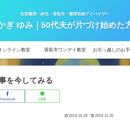
生前整理・終活・香取市・整理収納アドバイザー
かぎ ゆみ｜50代夫が片づけ始めた
オンライン教室
香取市ワンデイ教室
お引っ越しのお手
事を今してみる
Facebook
LINE
2019.10.29
2019.12.05