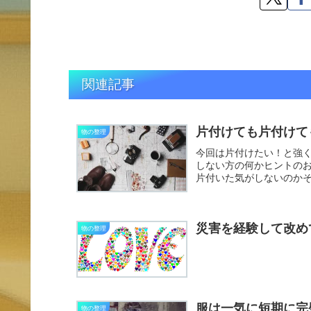
関連記事
片付けても片付けて
物の整理
今回は片付けたい！と強
しない方の何かヒントの
片付いた気がしないのか
です。...
災害を経験して改め
物の整理
服は一気に短期に完
物の整理