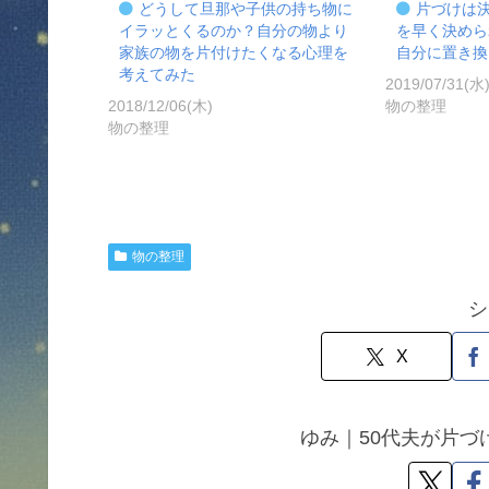
どうして旦那や子供の持ち物に
片づけは
イラッとくるのか？自分の物より
を早く決めら
家族の物を片付けたくなる心理を
自分に置き換
考えてみた
2019/07/31(水
2018/12/06(木)
物の整理
物の整理
物の整理
シ
X
ゆみ｜50代夫が片