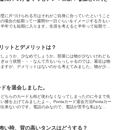
完璧に片づけられる方はそれがご自身に合っていたということ
この場合の短期って一週間や一日ぐらいをイメージする方もい
、半年でも短期に入ります。生涯を考えると半年って短期です
リットとデメリットは？
でしょうか、少なめでしょうか。部屋には物が少ないけれども
うぎゅう状態・・・なんて方もいらっしゃるのでは。最近は物
いますが、デメリットはないのかも考えてみました。物が少な
カードを退会しました。
。どちらのカードも殆ど使わなくなってしまったのに今まで先
腰を上げてみましたよ～。Pontaカード退会方法Pontaカー
出来ないのです。電話のみなので、電話が苦手な私はな...
怖い時、背の高いタンスはどうする？