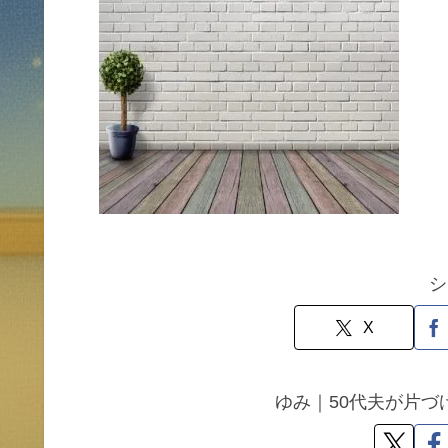
シ
X
ゆみ｜50代夫が片