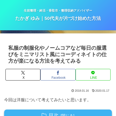
生前整理・終活・香取市・整理収納アドバイザー
たかぎ ゆみ｜50代夫が片づけ始めた方法
私服の制服化やノームコアなど毎日の服選
びをミニマリスト風にコーディネイトの仕
方が楽になる方法を考えてみる
X
Facebook
LINE
2018.01.16
2020.01.17
今回は洋服について考えてみたいと思います。
目次