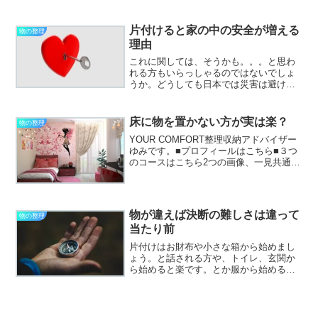
レゼント１つを除いて全て自分で選び取
っている事につい先日気付きました！私
が求めるバッグの条件①軽い、薄い②放
片付けると家の中の安全が増える
物の整理
り投げたとしても中身が出...
理由
これに関しては、そうかも。。。と思わ
れる方もいらっしゃるのではないでしょ
うか。どうしても日本では災害は避けて
通れないところがあり、今やどこでも起
きる可能性はありますよね。片付いてい
れば・地震の時に物が倒れにくくなる・
床に物を置かない方が実は楽？
物の整理
防災用グッズや非常食がど...
YOUR COMFORT整理収納アドバイザー
ゆみです。■プロフィールはこちら■３つ
のコースはこちら2つの画像、一見共通点
があるようには思えないのですが、どち
らも家具とラグ類以外の物が床に置いて
ありません。お掃除ロボットを走らせよ
うと思ったら...
物が違えば決断の難しさは違って
物の整理
当たり前
片付けはお財布や小さな箱から始めまし
ょう。と話される方や、トイレ、玄関か
ら始めると楽です。とか服から始めると
良いですよという方など全く同じやり方
が一つだけあるわけではありません。そ
こがお片づけが苦手な方達が迷うところ
でもあるのかなと感じます...