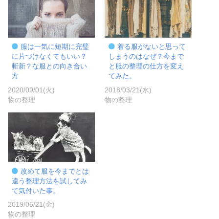
服は一気に短期に完璧
着る服がないと思って
に片づけなくてもいい？
しまうのはなぜ？今まで
斬新？な服との向き合い
と服の整理の仕方を変え
方
てみた。
2020/09/01(火)
2018/03/21(水)
物の整理
物の整理
改めて服を今までとは
違う整理方法を試してみ
て気付いた事。
2019/06/21(金)
物の整理