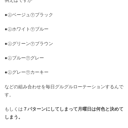
例えばですが
●㊤ベージュ㊦ブラック
●㊤ホワイト㊦ブルー
●㊤グリーン㊦ブラウン
●㊤ブルー㊦グレー
●㊤グレー㊦カーキー
などの組み合わせを毎日グルグルローテーションするんで
す。
もしくは
７パターンにしてしまって月曜日は何色と決めて
しまう。