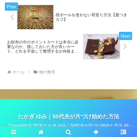
段ボールを使わない荷造り方法【蓋つき
カゴ】
お財布の中のポイントカードは本当に必
要なのか、残しておいた方が良いカー
ド、どれを手放して整理するか何枚まで
に減らせるのか考えてみた
ホーム
物の整理
たかぎ ゆみ｜50代夫が片づけ始めた方法
Copyright © 2018 たかぎ ゆみ｜50代夫が片づけ始めた方法 All
Rights Reserved.