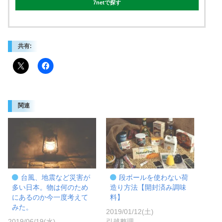
7netで探す
共有:
関連
台風、地震など災害が
段ボールを使わない荷
多い日本。物は何のため
造り方法【開封済み調味
にあるのか今一度考えて
料】
みた。
2019/01/12(土)
2019/06/19(水)
引越整理