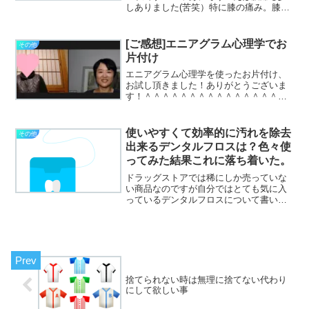
しありました(苦笑）特に膝の痛み。膝が
痛いと運動がとても制限されてしまいま
す。長時間歩きにくい、ジョギングなん
てもってのほか、サイクリング、ダンス
[ご感想]エニアグラム心理学でお
その他
やエアロビクスなどは諦...
片付け
エニアグラム心理学を使ったお片付け、
お試し頂きました！ありがとうございま
す！＾＾＾＾＾＾＾＾＾＾＾＾＾＾＾＾
＾＾＾＾＾＾＾＾＾＾＾＾＾＾＾＾＾＾
＾＾＾＾＾＾＾＾以下、Tさまのご感想で
す♪昨日は心理学診断をして頂きありがと
使いやすくて効率的に汚れを除去
その他
うございました。心理...
出来るデンタルフロスは？色々使
ってみた結果これに落ち着いた。
ドラッグストアでは稀にしか売っていな
い商品なのですが自分ではとても気に入
っているデンタルフロスについて書いて
みたいと思います。歯磨きだけだと約半
分くらいしか磨けていないそう。確かに
虫歯になりやすいのは歯と歯の間ですも
のね。フロスは使いにくい...
捨てられない時は無理に捨てない代わり
にして欲しい事