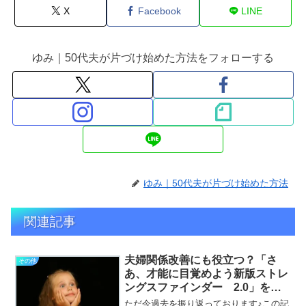
X
Facebook
LINE
ゆみ｜50代夫が片づけ始めた方法をフォローする
ゆみ｜50代夫が片づけ始めた方法
関連記事
夫婦関係改善にも役立つ？「さ
その他
あ、才能に目覚めよう新版ストレ
ングスファインダー 2.0」を試
してみた！
ただ今過去を振り返っております♪この記