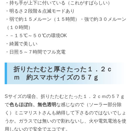
・持ち手が上下に付いている（これがすばらしい）
・明るさ２段階＆点滅モードあり
・弱で約１５メルーン（１５時間）・強で約３０メルーン
（１０時間）
・－１５℃～５０℃の環境OK
・綺麗で美しい
・日照５～７時間でフル充電
折りたたむと厚さたった１．２ｃ
ｍ 約スマホサイズの５７ｇ
Sサイズの場合、折りたたむとたった１．２ｃｍの５７ｇ
で
色もほぼ白、無色透明
な感じなので（ソーラー部分除
く）ミニマリストさんも納得して下さるのではないでしょ
うか。ガラスでは無いので割れないし、火や電気電池を使
用しないので安全でエコです。