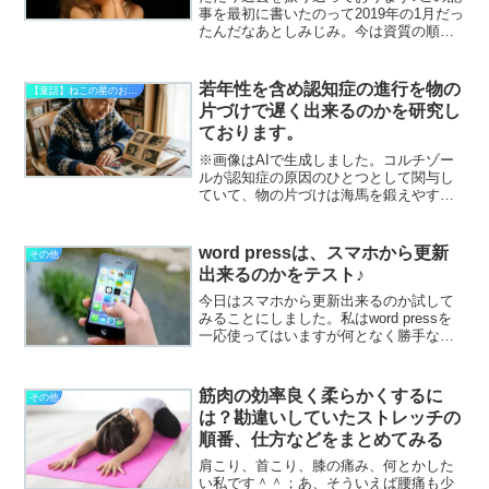
事を最初に書いたのって2019年の1月だっ
たんだなあとしみじみ。今は資質の順番
がきっと変わっている。と感じていま
す。そろそろもう一度受けなおしてみる
とまた新たな発見が生まれそうです。過
若年性を含め認知症の進行を物の
【童話】ねこの星のおかたづけ
去の資質トップ１は...
片づけで遅く出来るのかを研究し
ております。
※画像はAIで生成しました。コルチゾー
ルが認知症の原因のひとつとして関与し
ていて、物の片づけは海馬を鍛えやすく
することまでは、本を読むことでわかっ
てはいたのですが、次のステップに進む
ためにも認知症関連の講演に参加させて
word pressは、スマホから更新
その他
頂いたりしておりました...
出来るのかをテスト♪
今日はスマホから更新出来るのか試して
みることにしました。私はword pressを
一応使ってはいますが何となく勝手な思
いこみでPCから更新するものって位置付
けてしまってました。スマホはミニPCな
のだから出来るのでは？とふと思いログ
筋肉の効率良く柔らかくするに
その他
インしてみ...
は？勘違いしていたストレッチの
順番、仕方などをまとめてみる
肩こり、首こり、膝の痛み、何とかした
い私です＾＾；あ、そういえば腰痛も少