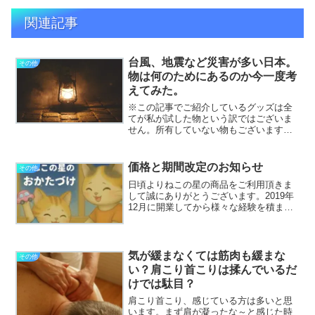
関連記事
台風、地震など災害が多い日本。
その他
物は何のためにあるのか今一度考
えてみた。
※この記事でご紹介しているグッズは全
てが私が試した物という訳ではございま
せん。所有していない物もございます。
このようなものがあると良いのではと参
考資料感覚で貼付しております。ご了承
下さいませ。今や日本のどこに住んでい
価格と期間改定のお知らせ
その他
ても災害に関して安心と言...
日頃よりねこの星の商品をご利用頂きま
して誠にありがとうございます。2019年
12月に開業してから様々な経験を積ませ
て頂きまして本当に感謝しております。
【ご訪問お片づけ】4月1日お申し込み分
からハウスキーピング協会推奨価格と同
額3時間1500...
気が緩まなくては筋肉も緩まな
その他
い？肩こり首こりは揉んでいるだ
けでは駄目？
肩こり首こり、感じている方は多いと思
います。まず肩が凝ったな～と感じた時