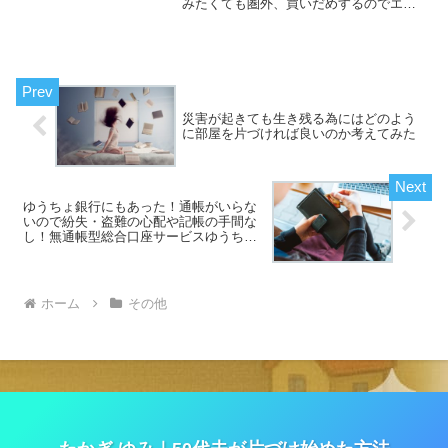
みたくても圏外、買いだめするのでエコ
バッグは二つ以上必要・・・そんな方に
おすすめです！今、様々な食料品の購入
方法がありますが、色々考えてみても私
の場合は車を利用してスー...
災害が起きても生き残る為にはどのよう
に部屋を片づければ良いのか考えてみた
ゆうちょ銀行にもあった！通帳がいらな
いので紛失・盗難の心配や記帳の手間な
し！無通帳型総合口座サービスゆうちょ
ダイレクトプラス～お金の管理方法～
ホーム
その他