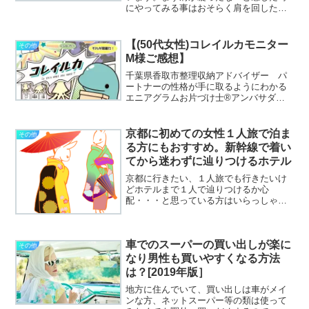
にやってみる事はおそらく肩を回した
り、首を動かしたり、揉んでみたりする
ことでしょう。それでも解消されない場
合、本格的な運動やマッサージに行って
【(50代女性)コレイルカモニター
その他
みたり、サプリメントや薬を...
M様ご感想】
千葉県香取市整理収納アドバイザー パ
ートナーの性格が手に取るようにわかる
エニアグラムお片づけ士®アンバサダー1
期生家族皆で楽しめるおかたづけボード
ゲーム「コレイルカ」アンバサダー第1
号 たかぎゆみです。▶私のプロフィー
京都に初めての女性１人旅で泊ま
その他
ルはこちら▶私が書いた...
る方にもおすすめ。新幹線で着い
てから迷わずに辿りつけるホテル
京都に行きたい、１人旅でも行きたいけ
どホテルまで１人で辿りつけるか心
配・・・と思っている方はいらっしゃる
のではないでしょうか。都シティ近鉄京
都駅（旧ホテル近鉄京都駅）はとっても
便利！今回、都シティ近鉄京都駅を利用
車でのスーパーの買い出しが楽に
してとても便利だなと思った点...
その他
なり男性も買いやすくなる方法
は？[2019年版］
地方に住んでいて、買い出しは車がメイ
ンな方、ネットスーパー等の類は使って