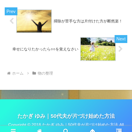
もいらっしゃるかもしれま...
掃除が苦手な方は片付けた方が断然楽！
幸せになりたかったら○○を覚えなさい
ホーム
物の整理
たかぎ ゆみ｜50代夫が片づけ始めた方法
Copyright © 2018 たかぎ ゆみ｜50代夫が片づけ始めた方法 All
Rights Reserved.