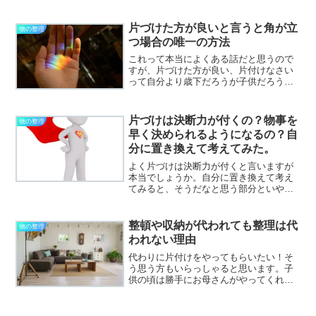
片づけた方が良いと言うと角が立
物の整理
つ場合の唯一の方法
これって本当によくある話だと思うので
すが、片づけた方が良い、片付けなさい
って自分より歳下だろうが子供だろうが
誰に言っても良い顔ってされなかったり
しませんか？ましてや歳上や上司にはも
う、どんなことがあっても言えな
片づけは決断力が付くの？物事を
物の整理
い・・・ともう諦めるしかなかっ...
早く決められるようになるの？自
分に置き換えて考えてみた。
よく片づけは決断力が付くと言いますが
本当でしょうか。自分に置き換えて考え
てみると、そうだなと思う部分といや、
全然なかなか決められないんですけどと
思ってしまう部分と半々でしょうか。い
つまでも決められないと辛いいつまでも
整頓や収納が代われても整理は代
物の整理
どうしたらいいのだろう。...
われない理由
代わりに片付けをやってもらいたい！そ
う思う方もいらっしゃると思います。子
供の頃は勝手にお母さんがやってくれて
いた。という方もいるのでは。お母さん
が勝手にやってくれたけど、勝手に捨て
られたこともあって喧嘩した！なんて方