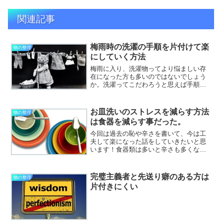
関連記事
梅雨時の洗濯の手順を片付けて楽
物の整理
にしていく方法
梅雨に入り、洗濯物ってより悩ましい存
在になった方も多いのではないでしょう
か。洗濯ってこだわろうと思えば手順と
場所がいくらでも増えていく家事と言え
ますよね。一番簡単な洗濯の仕方は？
「洗濯乾燥機を使い、乾燥まで行う」で
お皿洗いのストレスを減らす方法
物の整理
す。え～部屋干しの技とかで...
は食器を減らす事だった。
今回は過去の恥や辛さを書いて、今は工
夫して楽になった話をしていきたいと思
います！食器類は多いと辛さも多くなる
私は転勤族の妻なのですが、結婚して初
めての転勤は食器を実家から持って行っ
たんですね。実家は大量に食器があるの
完璧主義者と先送り癖のある方は
物の整理
に使わないからもったいな...
片付きにくい