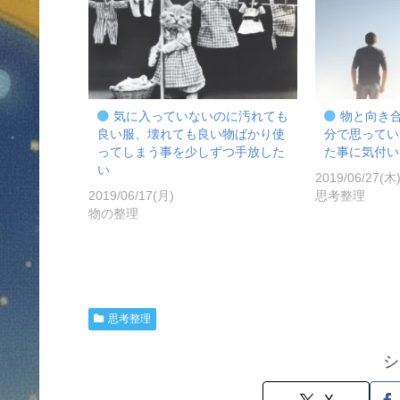
気に入っていないのに汚れても
物と向き
良い服、壊れても良い物ばかり使
分で思ってい
ってしまう事を少しずつ手放した
た事に気付い
い
2019/06/27(木
2019/06/17(月)
思考整理
物の整理
思考整理
シ