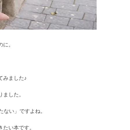
のに。
てみました♪
りました。
たない」ですよね。
きたい本です。