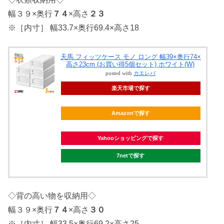
幅３９×奥行
７４
×高さ
２３
※［内寸］ 幅33.7×奥行69.4×高さ18
天馬 フィッツケース モノ ロング 幅39×奥行74×
高さ23cm (お買い得5個セット) ホワイト(W)
posted with
カエレバ
楽天市場で探す
Amazonで探す
Yahooショッピングで探す
7netで探す
◇背の高い物を収納用◇
幅３９×奥行
７４
×高さ
３０
※［内寸］ 幅33.5×奥行69.2×高さ25