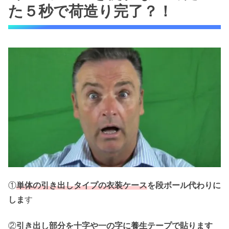
た５秒で荷造り完了？！
①
単体の引き出しタイプの衣装ケース
を段ボール代わりに
しま
す
②
引き出し部分を十字や一の字に養生テープで貼
ります