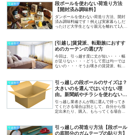
段ボールを使わない荷造り方法
引越整理
【開封済み調味料】
ダンボールを使わない荷造り方法、開封
済み調味料編です！例えば実家暮らしだ
ったけど大学生となり親元を離れて1人暮
らしをする場合、封を開けてしまった調
味料って持って行ったりは殆どしません
が自炊生活をしていて引っ越す場合、封
[引越し]賃貸派、転勤族におすす
引越整理
を開けていない調味料の...
めのカーテンの選び方
今回は、引っ越す度に丈が短い・・・幅
が足りない・・・どうして窓は均一では
ないの・・・そうお嘆きの賃貸派、転勤
族の方向けに私なりのおすすめカーテン
の条件を書いてみます！これから転勤族
の方の結婚する予定の方はピンときてい
引っ越しの段ボールのサイズは？
引越整理
ないかもしれませんが、カ...
大きいのを選んではいけない理
由。新聞紙やチラシを使わない荷
造り方法もご紹介
引っ越し業者さんが既に選んで持ってき
てくださる場合は別として、自分から指
定出来たり、購入、もらってくる場合を
考えてみたいと思います。段ボールは小
サイズの枚数が多い方が便利ついつい大
は小を兼ねる感覚で大きい段ボールを選
引っ越しの荷造り方法【段ボール
引越整理
びがちですが、小の方が便...
の底部分のガムテープの貼り方】