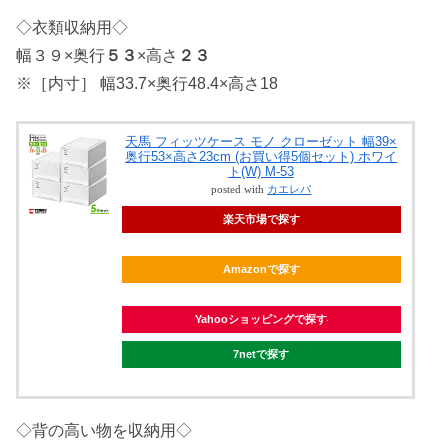
◇衣類収納用◇
幅３９×奥行
５３
×高さ
２３
※［内寸］ 幅33.7×奥行48.4×高さ18
天馬 フィッツケース モノ クローゼット 幅39×
奥行53×高さ23cm (お買い得5個セット) ホワイ
ト(W) M-53
posted with
カエレバ
楽天市場で探す
Amazonで探す
Yahooショッピングで探す
7netで探す
◇背の高い物を収納用◇