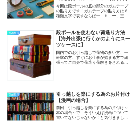
今回は段ボールの底の部分のガムテープ
の貼り方です！ガムテープの貼り方は６
種類文字で表すならば一、Ｈ、十、王、
キ、米です。まずは一。その字の通り、
一回だけ貼ります。軽いものはこれで充
分です。次にＨ。一に両端を貼るタイ
段ボールを使わない荷造り方法
引越整理
プ。長距離移動の時に向いて...
【海外出張に行くかのようにスー
ツケースに】
国内でのお引っ越しで荷物の多い方、一
軒家の方、すぐにお仕事が始まる方で頑
張ってご自身で荷造り荷解きをされる方
向けです。多分されている方もいらっし
ゃると思うんですが、便利なので書いて
みたいと思います。海外出張に行くかの
ように荷物をスーツケース...
引っ越しを楽にする為のお片付け
引越整理
【漫画の場合】
前回、引っ越しを楽にする為の片付け～
本の場合～で、そういえば漫画について
書いてないじゃないか！と気付きました
＾＾；漫画の場合最近の私はスマホで見
る事が多いですね。よく考えてみれば紙
の漫画を読む事はかなり少なくなりまし
た。それでも時々読みたく...