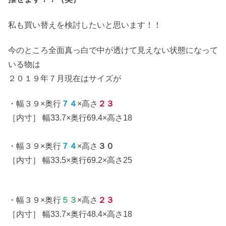
私も買い替えを検討したいと思います！！
今のところ全面真っ白で中が透けて見えない状態になって
いる物は
２０１９年７月現在はサイズが
・幅３９×奥行
７４
×高さ
２３
［内寸］ 幅33.7×奥行69.4×高さ18
・幅３９×奥行
７４
×高さ
３０
［内寸］ 幅33.5×奥行69.2×高さ25
・幅３９×奥行
５３
×高さ
２３
［内寸］ 幅33.7×奥行48.4×高さ18