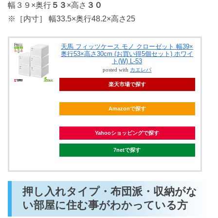
幅３９×奥行
５３
×高さ
３０
※［内寸］ 幅33.5×奥行48.2×高さ25
天馬 フィッツケース モノ クローゼット 幅39×
奥行53×高さ30cm (お買い得5個セット) ホワイ
ト(W) L-53
posted with
カエレバ
楽天市場で探す
Amazonで探す
Yahooショッピングで探す
7netで探す
押し入れタイプ・布団派・収納がな
い部屋に住む事がわかっている方