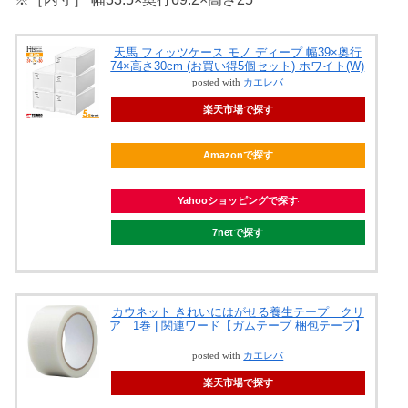
天馬 フィッツケース モノ ディープ 幅39×奥行
74×高さ30cm (お買い得5個セット) ホワイト(W)
posted with
カエレバ
楽天市場で探す
Amazonで探す
Yahooショッピングで探す
7netで探す
カウネット きれいにはがせる養生テープ クリ
ア 1巻 | 関連ワード【ガムテープ 梱包テープ】
posted with
カエレバ
楽天市場で探す