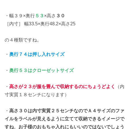
・幅３９×奥行
５３
×高さ
３０
［内寸］ 幅33.5×奥行48.2×高さ25
の４種類ですね。
・
奥行７４は押し入れサイズ
・
奥行５３はクローゼットサイズ
・
高さが２３が服を畳んで収納するのにちょうどよく
（内
寸実質１８センチになります）
・
高さ３０は内寸実質２５センチなのでＡ４サイズのファ
イルをラベルが見えるように立てて収納できるイメージで
すね
。
お子様のおもちゃ入れにもいいのではないでしょう