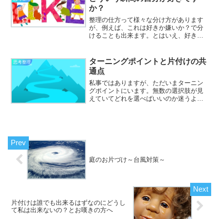
くれる人か奪う人か②偏見を...
か？
整理の仕方って様々な分け方があります
が、例えば、これは好きか嫌いか？で分
けることも出来ます。とはいえ、好きか
嫌いか？だけで今持っている物を分ける
のは何となく気が引ける方も多いのでは
ないかと思います。ただ、自分の性格の
ターニングポイントと片付けの共
思考整理
事で、この瞬間の自分が好...
通点
私事ではありますが、ただいまターニン
グポイントにいます。無数の選択肢が見
えていてどれを選べばいいのか迷うよう
な状態です。そんな状態は以前にもあり
まして、その時はその選択肢全てを試し
てみました。試してみた中からやはりこ
れだと感じた道を選びまし...
庭のお片づけ～台風対策～
片付けは誰でも出来るはずなのにどうし
て私は出来ないの？とお嘆きの方へ