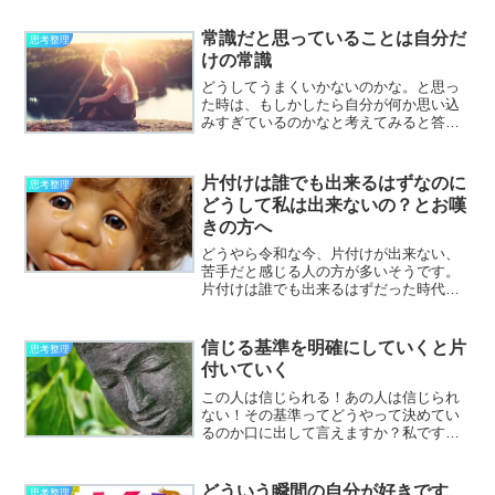
けて安心できる時もあれば、何となくマ
ンネリで変化がない。新しい刺激や価値
常識だと思っていることは自分だ
思考整理
観に触れたい。そう感じた...
けの常識
どうしてうまくいかないのかな。と思っ
た時は、もしかしたら自分が何か思い込
みすぎているのかなと考えてみると答え
が見えてくるのかもしれません。自分の
リズムが周りよりも速すぎるとか逆に遅
すぎるとか。焦っているとか慎重になり
片付けは誰でも出来るはずなのに
思考整理
すぎているとか。ん？何か...
どうして私は出来ないの？とお嘆
きの方へ
どうやら令和な今、片付けが出来ない、
苦手だと感じる人の方が多いそうです。
片付けは誰でも出来るはずだった時代は
終わりを告げたようである統計では出来
ると感じる人は3割で出来ないと感じる人
は7割らしいです。片付けが苦手な人の方
信じる基準を明確にしていくと片
思考整理
が多いんだという事を...
付いていく
この人は信じられる！あの人は信じられ
ない！その基準ってどうやって決めてい
るのか口に出して言えますか？私です
か？私は・・・実はまだシンプルに言え
ないのです。ちなみに私の夫は非常にこ
の答えに対してシンプルです。①与えて
どういう瞬間の自分が好きです
思考整理