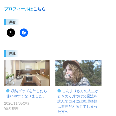
プロフィールは
こちら
共有:
関連
収納グッズを外したら
こんまりさんの人生が
使いやすくなりました。
ときめく片づけの魔法を
読んで自分には整理整頓
2020/11/05(木)
は無理だと感じてしまっ
物の整理
た方へ