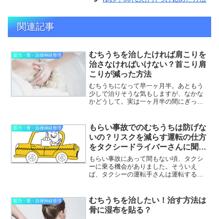
関連記事
むちうちを治したければ肩こりを
筋力・骨・自律神経整理
治さなければいけない？首こり肩
こりが減った方法
むちうちになって早一ヶ月半。あともう
少しで治りそうな気もしますが、なかな
かどうして。実は一ヶ月半の間にぎっく
り腰にまでなってしまいましたが、そっ
ちの方が早く良くなるんですね。あんな
に痛かったのに。むちうちは、最初、あ
もらい事故でのむちうちは防げな
筋力・骨・自律神経整理
れ？なんか変？もしかして...
いの？リスクを減らす運転の仕方
をタクシードライバーさんに聞い
てみた
もらい事故にあって間もない頃、タクシ
ーに乗る機会がありました。そういえ
ば、タクシーの運転手さんは運転する事
がお仕事なのだから相当色々な事に気を
付けながら運転しているのでは！と気が
付いた私は、思わず聞いてみましたよ。
むちうちを治したい！治す方法は
筋力・骨・自律神経整理
タクシードライバーさんが気...
骨に湿布を貼る？