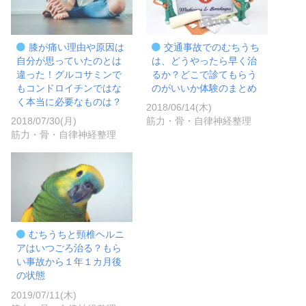
膝が痛い理由や原因は
交通事故でのむちうち
自分が思っていたのとは
は、どうやったら早く治
違った！グルコサミンで
るか？どこで診てもらう
もコンドロイチンではな
のがいいか体験のまとめ
く本当に必要なものは？
2018/06/14(木)
2018/07/30(月)
筋力・骨・自律神経整理
筋力・骨・自律神経整理
むちうちと頸椎ヘルニ
アはいつごろ治る？もら
い事故から１年１カ月後
の状態
2019/07/11(木)