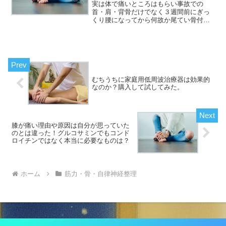
当に必要なものは？
実は体で痛いところはもらい事故での
首・肩・背骨だけでなく３週間前にぎっ
くり腰になってから何故か尾てい骨付近
１２年以上前から左膝、左足先の痺れと
なんと６か所も気になるところがある私
です＾＾；あり過ぎでしょう。あり過ぎ
です！！１２年前には当時の...
むちうちに家庭用低周波治療器は効果的
なのか？購入して試してみた。
膝が痛い理由や原因は自分が思っていた
のとは違った！グルコサミンでもコンド
ロイチンではなく本当に必要なものは？
ホーム
筋力・骨・自律神経整理