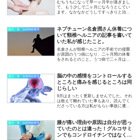
むちうちになって早一ヶ月半が過ぎまし
て、もう少しで二ヶ月になろうとしてい
ます。なかなかどうしてすっきりと治ら
ないモノですね。比べるものではないか
もしれませんがぎっくり腰の方が圧倒的
に治りが速いです・・・さて、今まで痛
ネプチューン名倉潤さん休養につ
筋力・骨・自律神経整理
いところ、辛いところに湿...
いて頸椎ヘルニアの記事を書いて
いた私が感じたこと。
名倉さんが頸椎ヘルニアの手術での侵襲
が原因のうつ病になり、二ヶ月間の休養
をされるとのこと。うつ病で二ヶ月はど
うなんだろう・・・無期限にされた方が
プレッシャーがなくて良かったのではと
感じたのですが、無期限の方が名倉さん
脳の中の感情をコントロールする
筋力・骨・自律神経整理
にとってはプレッシャーだ...
ところと痛みを感じるところは同
じらしい
9月はまったく更新しませんでした。それ
は敢えて離れていた事もあり。読んでく
ださっている方は私がもらい事故に遭っ
てむちうちになり、それと同時に頸椎ヘ
ルニアも発症したという事はご存じだと
思います。ＭＲＩの結果の頸椎ヘルニア
膝が痛い理由や原因は自分が思っ
筋力・骨・自律神経整理
の程度の割にはそれ以上...
ていたのとは違った！グルコサミ
ンでもコンドロイチンではなく本