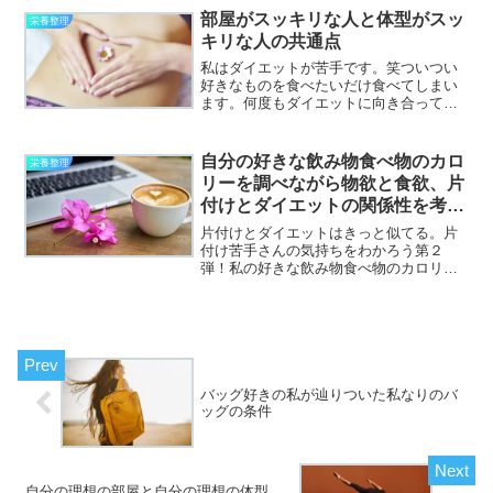
部屋がスッキリな人と体型がスッ
栄養整理
キリな人の共通点
私はダイエットが苦手です。笑ついつい
好きなものを食べたいだけ食べてしまい
ます。何度もダイエットに向き合ってい
ますがリバウンドを繰り返しますね。笑
私からすると物の片付けよりダイエット
の方がはるかに難しいわけですが、体を
自分の好きな飲み物食べ物のカロ
栄養整理
絞って整えるのが得意で好...
リーを調べながら物欲と食欲、片
付けとダイエットの関係性を考え
てみた！
片付けとダイエットはきっと似てる。片
付け苦手さんの気持ちをわかろう第２
弾！私の好きな飲み物食べ物のカロリー
を調べてみました！良く考えたらダイエ
ットって一時的な我慢ってイメージが強
かったりしませんか？でも片付けで考え
ると一時的に物を手放しまく...
バッグ好きの私が辿りついた私なりのバ
ッグの条件
自分の理想の部屋と自分の理想の体型