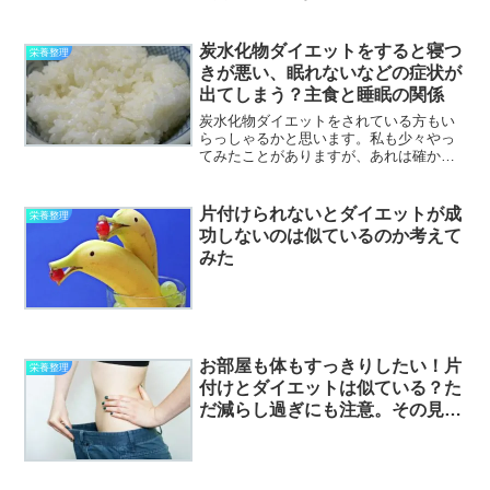
肪が人に言えないくらいたっぷりありま
して。もう、筋肉がなくて脂肪で出来て
いるのではないかとビクビクしておりま
炭水化物ダイエットをすると寝つ
栄養整理
す。いい加減にちゃんと向...
きが悪い、眠れないなどの症状が
出てしまう？主食と睡眠の関係
炭水化物ダイエットをされている方もい
らっしゃるかと思います。私も少々やっ
てみたことがありますが、あれは確かに
痩せますね！ただ、これから先もずっ
と、ご飯、パン、パスタなどを少なめか
出来るだけ食べないようにすると考えた
片付けられないとダイエットが成
栄養整理
だけでも続く気がしないので...
功しないのは似ているのか考えて
みた
お部屋も体もすっきりしたい！片
栄養整理
付けとダイエットは似ている？た
だ減らし過ぎにも注意。その見極
めは？