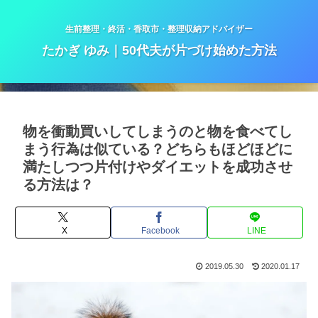
生前整理・終活・香取市・整理収納アドバイザー
たかぎ ゆみ｜50代夫が片づけ始めた方法
物を衝動買いしてしまうのと物を食べてし
まう行為は似ている？どちらもほどほどに
満たしつつ片付けやダイエットを成功させ
る方法は？
X
Facebook
LINE
2019.05.30
2020.01.17