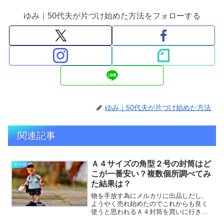
ゆみ｜50代夫が片づけ始めた方法をフォローする
ゆみ｜50代夫が片づけ始めた方法
関連記事
Ａ４サイズの角型２号の封筒はど
その他
こが一番安い？複数個所調べてみ
た結果は？
物を手放す為にメルカリに出品しだし、
ようやく売れ始めたのでこれからも良く
使うと思われるＡ４封筒を買いに行きま
した！・・・が、ふとどこが一番安いの