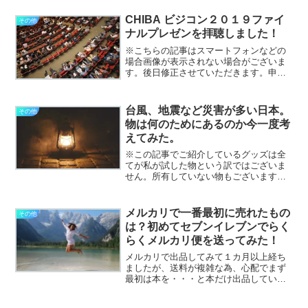
だろう？って思ったんですよね。今ま
で、Ａ４封筒がいくらだとか気にした事
CHIBA ビジコン２０１９ファイ
その他
がなかったので、100均で...
ナルプレゼンを拝聴しました！
※こちらの記事はスマートフォンなどの
場合画像が表示されない場合がございま
す。後日修正させていただきます。申し
訳ございません。宜しければPCからご覧
いただけますと幸いです。千葉県最大級
の企業フェス、ちば起業家大交流会が1月
台風、地震など災害が多い日本。
その他
30日に幕張メッセで...
物は何のためにあるのか今一度考
えてみた。
※この記事でご紹介しているグッズは全
てが私が試した物という訳ではございま
せん。所有していない物もございます。
このようなものがあると良いのではと参
考資料感覚で貼付しております。ご了承
下さいませ。今や日本のどこに住んでい
メルカリで一番最初に売れたもの
その他
ても災害に関して安心と言...
は？初めてセブンイレブンでらく
らくメルカリ便を送ってみた！
メルカリで出品してみて１カ月以上経ち
ましたが、送料が複雑な為、心配でまず
最初は本を・・・と本だけ出品していた
ら全く売れず(笑)勝手なイメージで結構ポ
ンポン売れるのかと思っていたらそうで