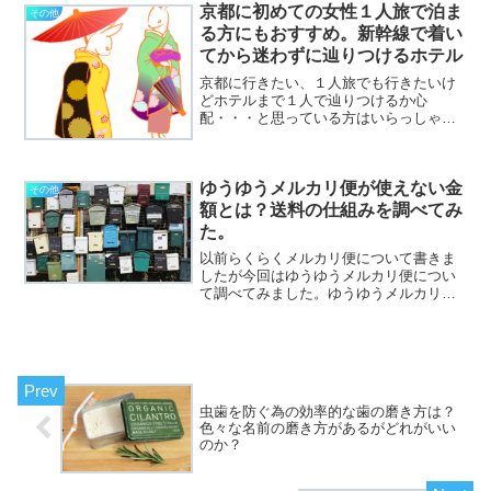
もなく、おっとりしているのに意外と短
京都に初めての女性１人旅で泊ま
その他
気な私は、もうメルカ...
る方にもおすすめ。新幹線で着い
てから迷わずに辿りつけるホテル
京都に行きたい、１人旅でも行きたいけ
どホテルまで１人で辿りつけるか心
配・・・と思っている方はいらっしゃる
のではないでしょうか。都シティ近鉄京
都駅（旧ホテル近鉄京都駅）はとっても
便利！今回、都シティ近鉄京都駅を利用
ゆうゆうメルカリ便が使えない金
してとても便利だなと思った点...
その他
額とは？送料の仕組みを調べてみ
た。
以前らくらくメルカリ便について書きま
したが今回はゆうゆうメルカリ便につい
て調べてみました。ゆうゆうメルカリ便
は２種類郵便局とローソンでの取り扱い
です。①ゆうパケット（商品代金３００
円以上で利用可）・Ａ４（長辺３４ｃｍ
以内）・厚さ３ｃｍ以内・...
虫歯を防ぐ為の効率的な歯の磨き方は？
色々な名前の磨き方があるがどれがいい
のか？