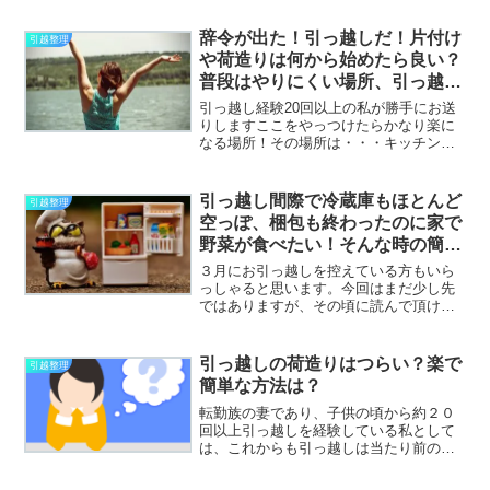
味料って持って行ったりは殆どしません
が自炊生活をしていて引っ越す場合、封
辞令が出た！引っ越しだ！片付け
引越整理
を開けていない調味料の...
や荷造りは何から始めたら良い？
普段はやりにくい場所、引っ越し
の時、ここをやっつけたらかなり
引っ越し経験20回以上の私が勝手にお送
楽になる！
りしますここをやっつけたらかなり楽に
なる場所！その場所は・・・キッチンで
す！！自炊される方は、とにもかくにも
キッチンです！もうね、キッチンを制す
れば後は何とかなるのではないかとすら
引っ越し間際で冷蔵庫もほとんど
引越整理
思っています。お掃除も...
空っぽ、梱包も終わったのに家で
野菜が食べたい！そんな時の簡単
便利なおすすめはこれ！
３月にお引っ越しを控えている方もいら
っしゃると思います。今回はまだ少し先
ではありますが、その頃に読んで頂ける
事を願って書いています。梱包も殆ど終
わっている。今更本格的な自炊はしたく
ない。でも外食ばかりだと野菜不足を感
引っ越しの荷造りはつらい？楽で
引越整理
じる・・・そんな時に個人...
簡単な方法は？
転勤族の妻であり、子供の頃から約２０
回以上引っ越しを経験している私として
は、これからも引っ越しは当たり前のよ
うにあるので、心のどこかで常に意識し
ていることでもあります。もしかしたら