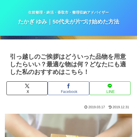
生前整理・終活・香取市・整理収納アドバイザー
たかぎ ゆみ｜50代夫が片づけ始めた方法
引っ越しのご挨拶はどういった品物を用意
したらいい？最適な物は何？どなたにも適
した私のおすすめはこちら！
X
Facebook
LINE
2019.03.17
2019.12.31