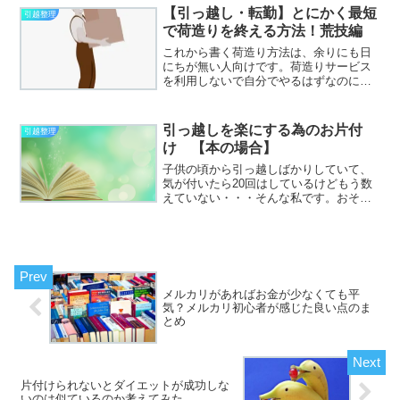
転勤族と地元密着の方とでは常識が違う
【引っ越し・転勤】とにかく最短
引越整理
のでは？よく、地元から殆...
で荷造りを終える方法！荒技編
これから書く荷造り方法は、余りにも日
にちが無い人向けです。荷造りサービス
を利用しないで自分でやるはずなのに先
延ばしにしていたら時間が全然ない！な
んて方、ご覧ください☆結論から書きま
すと物を捨てない捨てたり手放したりは
引っ越しを楽にする為のお片付
引越整理
引っ越しが終わって荷解き...
け 【本の場合】
子供の頃から引っ越しばかりしていて、
気が付いたら20回はしているけどもう数
えていない・・・そんな私です。おそら
く人より物を手放すのに抵抗は無く、物
を買う事に抵抗のある人ですが、この、
本、本だけは別なのですよ。衝動買いを
してしまうのです。よく...
メルカリがあればお金が少なくても平
気？メルカリ初心者が感じた良い点のま
とめ
片付けられないとダイエットが成功しな
いのは似ているのか考えてみた