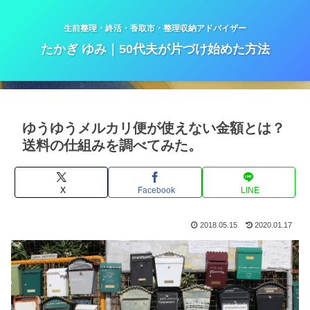
生前整理・終活・香取市・整理収納アドバイザー
たかぎ ゆみ｜50代夫が片づけ始めた方法
ゆうゆうメルカリ便が使えない金額とは？
送料の仕組みを調べてみた。
X
Facebook
LINE
2018.05.15
2020.01.17