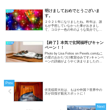
て、おそらく行った事はあるんだと思い
ますが、良く覚えていなく、いつか必ず
行ってみたい所の一つでした。それが○十
明けましておめでとうございま
その他
年を経て(笑)ようやく叶...
す。
２０２１年になりましたね。昨年は、誰
もが予想していなかった事がおきまし
て、コロナ一色の年のような気分でし
た。今年もまたこれからどのような年に
なっていくのが不透明なところがありま
す。ただ、こんな時こそ家の中を整える
【終了】本気で玄関福呼びキャン
その他
チャンスとも言えますよね。片...
ペーン！！
Photo by Lisa Fotios on Pexels.comねこ
の星のおかたづけ教室ゆみです♪キャンペ
ーンの詳細がようやく決まりましたので
お知らせですっ！美しい玄関からしか福
の神様は入ってきては下さらないという
言い伝えがあったりしま...
伏見稲荷大社は、もはや外国？世界中の
方が目指す観光スポットに！