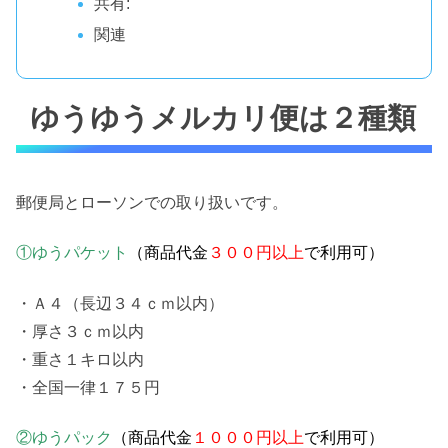
共有:
関連
ゆうゆうメルカリ便は２種類
郵便局とローソンでの取り扱いです。
①ゆうパケット
（
商品代金
３００円以上
で利用可）
・Ａ４（長辺３４ｃｍ以内）
・厚さ３ｃｍ以内
・重さ１キロ以内
・全国一律１７５円
②ゆうパック
（商品代金
１０００円以上
で利用可）