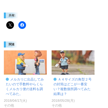
共有:
関連
メルカリに出品してみ
Ａ４サイズの角型２号
たいので手数料やらくら
の封筒はどこが一番安
くメルカリ便の送料を調
い？複数個所調べてみた
べてみた。
結果は？
2018/04/17(火)
2018/05/28(月)
その他
その他