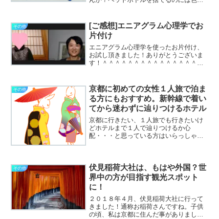
と決まりが・・・例えば曜日。毎週何曜
日と週に一回ぐらいで但し第○週の何曜日
は除くとか。そして時間。夜は出しては
[ご感想]エニアグラム心理学でお
その他
いけない、朝の○時まで...
片付け
エニアグラム心理学を使ったお片付け、
お試し頂きました！ありがとうございま
す！＾＾＾＾＾＾＾＾＾＾＾＾＾＾＾＾
＾＾＾＾＾＾＾＾＾＾＾＾＾＾＾＾＾＾
＾＾＾＾＾＾＾＾以下、Tさまのご感想で
す♪昨日は心理学診断をして頂きありがと
京都に初めての女性１人旅で泊ま
その他
うございました。心理...
る方にもおすすめ。新幹線で着い
てから迷わずに辿りつけるホテル
京都に行きたい、１人旅でも行きたいけ
どホテルまで１人で辿りつけるか心
配・・・と思っている方はいらっしゃる
のではないでしょうか。都シティ近鉄京
都駅（旧ホテル近鉄京都駅）はとっても
便利！今回、都シティ近鉄京都駅を利用
伏見稲荷大社は、もはや外国？世
してとても便利だなと思った点...
その他
界中の方が目指す観光スポット
に！
２０１８年４月、伏見稲荷大社に行って
きました！通称お稲荷さんですね。子供
の頃、私は京都に住んだ事がありまし